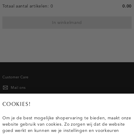
Totaal aantal artikelen:
0
0.00
In winkelmand
Customer Care
Mail ons
020 - 3412 667
COOKIES!
Van maandag t/m vrijdag van 8.30 uur tot 18.00 uur.
Om je de best mogelijke shopervaring te bieden, maakt onze
website gebruik van cookies. Zo zorgen wij dat de website
Service
goed werkt en kunnen we je instellingen en voorkeuren