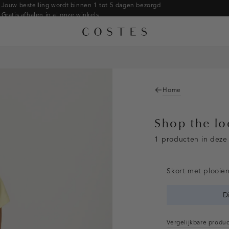
Jouw bestelling wordt binnen 1 tot 5 dagen bezorgd
Gratis afhalen in al onze winkels
Gratis retourneren binnen 14 dagen in de winkel
Betaal zoals jij wilt: o.a. iDEAL | Wero, Riverty, Apple pay & creditcard
Home
Shop the l
1 producten in deze 
Skort met plooie
D
Vergelijkbare produ