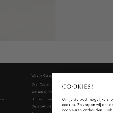
Wij zijn Costes
Topcateg
Over Costes
Jeans
COOKIES!
Werken bij Costes
Broeken
pen
Duurzame materialen
Blazers & 
Om je de best mogelijke sho
cookies. Zo zorgen wij dat d
Onze betrokkenheid
Blouses
voorkeuren onthouden. Ook p