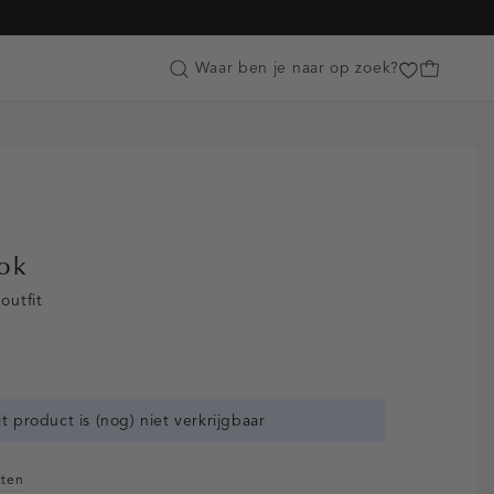
Customer Care
Waar ben je naar op zoek?
ook
outfit
n
it product is (nog) niet verkrijgbaar
cten