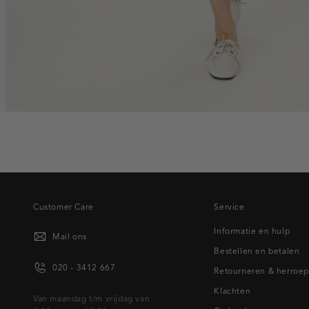
Customer Care
Service
Informatie en hulp
Mail ons
Bestellen en betalen
020 - 3412 667
Retourneren & herroe
Klachten
Van maandag t/m vrijdag van