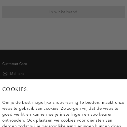
In winkelmand
Customer Care
Mail ons
020 - 3412 667
COOKIES!
Van maandag t/m vrijdag van 8.30 uur tot 18.00 uur.
Om je de best mogelijke shopervaring te bieden, maakt onze
website gebruik van cookies. Zo zorgen wij dat de website
Service
goed werkt en kunnen we je instellingen en voorkeuren
onthouden. Ook plaatsen we cookies voor diensten van
derden zodat wij je persoonlijke aanbiedingen kunnen doen