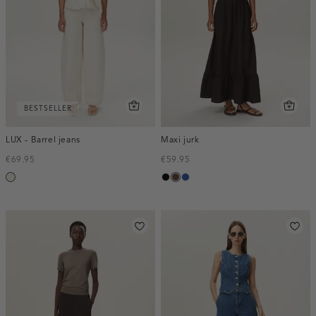
BESTSELLER
LUX - Barrel jeans
Maxi jurk
€69.95
€59.95
ecru
zwart
donkerbruin
kobaltblauw