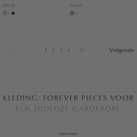
€39.95
€45.00
taupe,
lichtgeel
donkerbruin
taupe,
ecru
light
dark
Vorige
Volgende
1
2
3
4
...
19
KLEDING: FOREVER PIECES VOOR
EEN TIJDLOZE GARDEROBE
Bij Costes zijn we altijd op zoek naar manieren om de
eigentijdse vrouw in alle aspecten van haar leven te laten
Lees meer