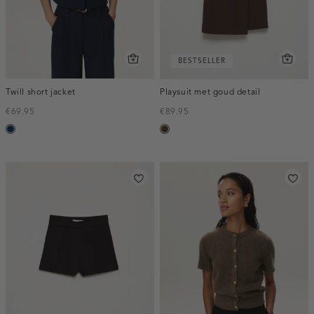
BESTSELLER
Twill short jacket
Playsuit met goud detail
€69.95
€89.95
donkerblauw
toffee