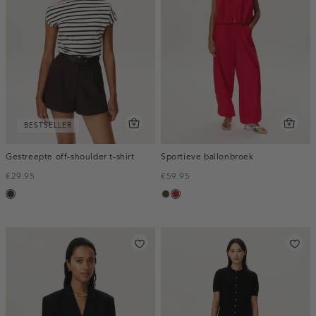
BESTSELLER
Gestreepte off-shoulder t-shirt
Sportieve ballonbroek
€29.95
€59.95
choco
groen,
donkerrood
army