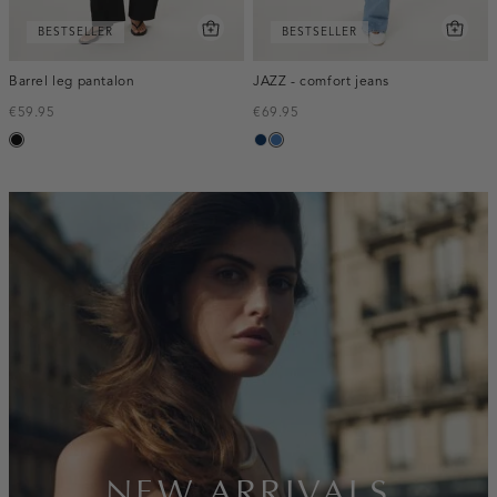
BESTSELLER
BESTSELLER
Barrel leg pantalon
JAZZ - comfort jeans
€59.95
€69.95
zwart
blauw,
blauw,
used
used
dark
middle
inline-
banner:new-
arrivals
NEW ARRIVALS