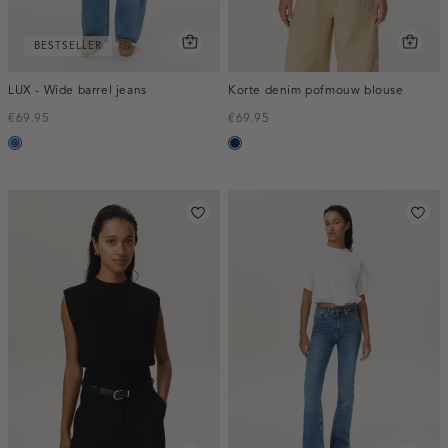
BESTSELLER
LUX - Wide barrel jeans
Korte denim pofmouw blouse
€69.95
€69.95
blauw,
blauw,
used
used
middle
dark