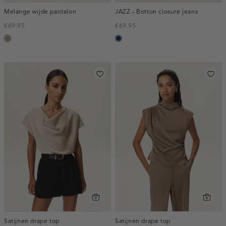
Melange wijde pantalon
JAZZ - Botton closure jeans
€69.95
€69.95
taupe,
blauw,
melee
used
dark
Satijnen drape top
Satijnen drape top