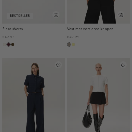
BESTSELLER
Pleat shorts
Vest met versierde knopen
€49.95
€49.95
creme,
pruim,
toffee
taupe,
lichtgeel
licht
donker
dark