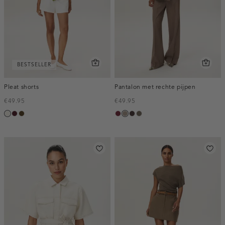
BESTSELLER
Pleat shorts
Pantalon met rechte pijpen
€49.95
€49.95
creme,
pruim,
toffee
bordeaux,
taupe,
choco,
bruin
licht
donker
melee
dark
donker
gemêleerd