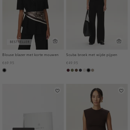
BESTSELLER
Blouse blazer met korte mouwen
Scuba broek met wijde pijpen
€69.95
€49.95
zwart
pruim,
groen,
donkerbruin
blauw,
kit
zwart
taupe,
donker
olijf
nacht
dark