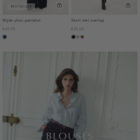
BESTSELLER
Wijde plooi pantalon
Skort met overlap
€69.95
€45.00
donkerblauw
zwart
taupe,
bruin
middle
inline-
banner:top
BLOUSES