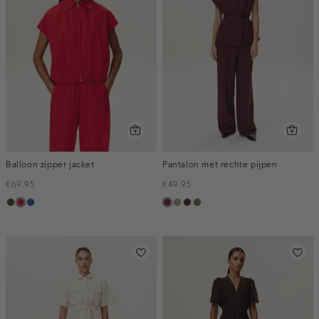
Balloon zipper jacket
Pantalon met rechte pijpen
€69.95
€49.95
groen,
donkerrood
kobaltblauw
bordeaux,
taupe,
choco,
bruin
army
melee
dark
donker
gemêleerd