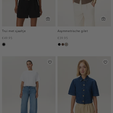
Trui met sjaaltje
Asymmetrische gilet
€49.95
€39.95
zwart
zwart
donkerbruin
taupe,
dark