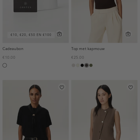
€10, €20, €50 EN €100
Cadeaubon
Top met kapmouw
€10.00
€25.00
Silver
taupe,
Ivoor
zwart
choco
groen,
light
wit
olijf