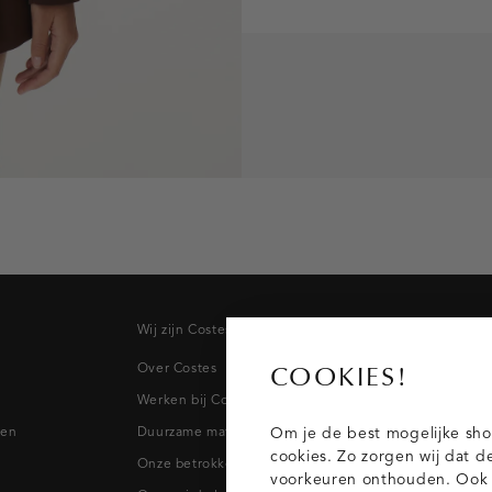
Wij zijn Costes
Topcateg
Over Costes
Jeans
COOKIES!
Werken bij Costes
Broeken
pen
Duurzame materialen
Blazers & 
Om je de best mogelijke sho
cookies. Zo zorgen wij dat d
Onze betrokkenheid
Blouses
voorkeuren onthouden. Ook p