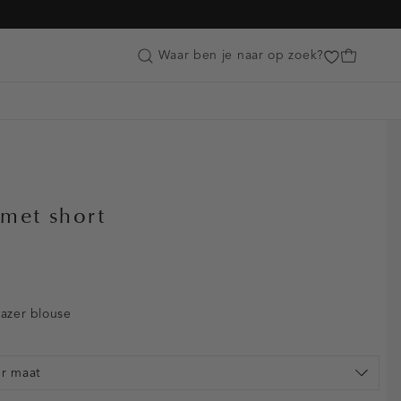
Customer Care
Waar ben je naar op zoek?
 met short
lazer blouse
er maat