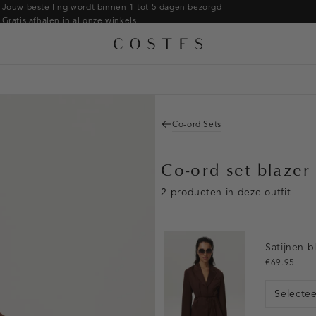
Armbanden
Jouw bestelling wordt binnen 1 tot 5 dagen bezorgd
Gratis afhalen in al onze winkels
Ringen
Alle accessoires
Gratis retourneren binnen 14 dagen in de winkel
Broches
Betaal zoals jij wilt: o.a. iDEAL | Wero, Riverty, Apple pay & creditcard
Co-ord Sets
Co-ord set blazer
2 producten in deze outfit
Satijnen b
€69.95
Selecte