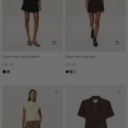
Shorts met plooidetail
Skort met overlap
€49.95
€45.00
zwart
groen
zwart
bruin
taupe,
middle