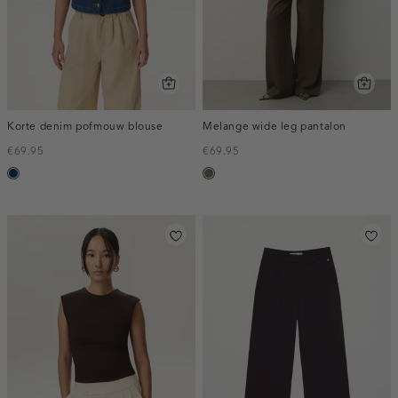
Korte denim pofmouw blouse
Melange wide leg pantalon
€69.95
€69.95
blauw,
bruin
used
gemêleerd
dark