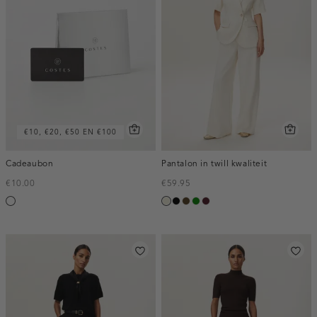
€10, €20, €50 EN €100
Cadeaubon
Pantalon in twill kwaliteit
€10.00
€59.95
Silver
ecru
zwart
toffee
groen
pruim,
donker