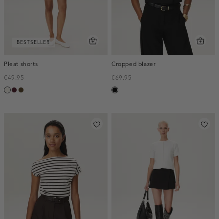
BESTSELLER
Pleat shorts
Cropped blazer
€49.95
€69.95
creme,
pruim,
toffee
zwart
licht
donker