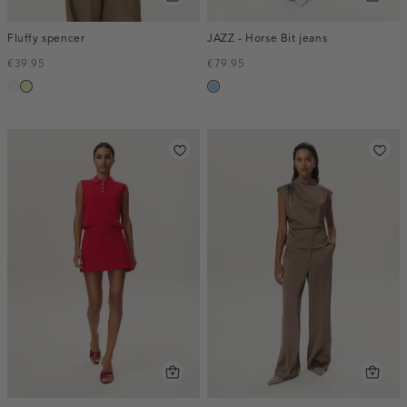
Fluffy spencer
JAZZ - Horse Bit jeans
€39.95
€79.95
creme,
lichtgeel
blauw,
licht
used
light