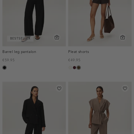
BESTSELLER
Barrel leg pantalon
Pleat shorts
€59.95
€49.95
zwart
creme,
pruim,
toffee
licht
donker