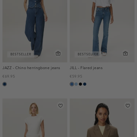
BESTSELLER
BESTSELLER
JAZZ - Chino herringbone jeans
JILL - Flared jeans
€69.95
€59.95
blauw,
blauw,
blauw,
zwart,
blauw,
used
used
used
used
used
dark
middle
light
dark
dark