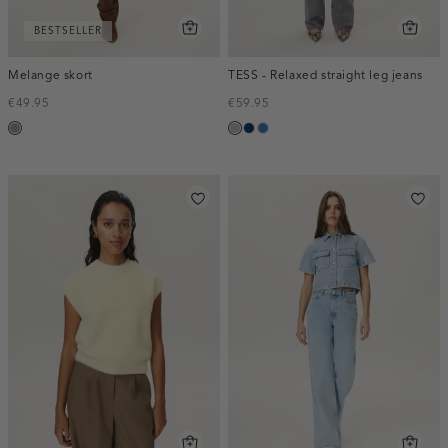
BESTSELLER
Melange skort
TESS - Relaxed straight leg jeans
€49.95
€59.95
taupe,
grijs,
blauw,
blauw,
melee
used
used
used
middle
dark
middle