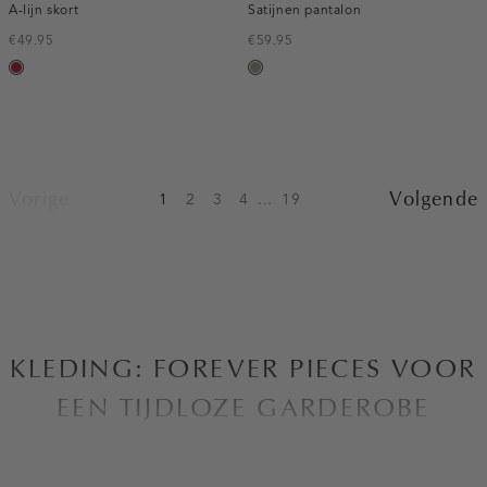
A-lijn skort
Satijnen pantalon
€49.95
€59.95
donkerrood
taupe,
dark
Vorige
Volgende
1
2
3
4
...
19
KLEDING: FOREVER PIECES VOOR
EEN TIJDLOZE GARDEROBE
Bij Costes zijn we altijd op zoek naar manieren om de