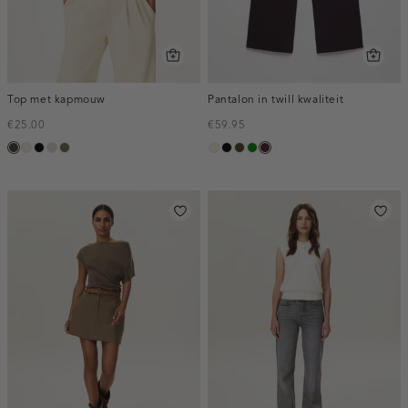
Top met kapmouw
Pantalon in twill kwaliteit
€25.00
€59.95
choco
Ivoor
zwart
taupe,
groen,
ecru
zwart
toffee
groen
pruim,
wit
light
olijf
donker