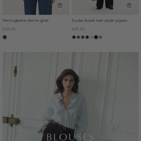
Herringbone denim gilet
Scuba broek met wijde pijpen
€55.00
€49.95
blauw,
pruim,
groen,
donkerbruin
blauw,
kit
zwart
taupe,
used
donker
olijf
nacht
dark
dark
inline-
banner:top
BLOUSES