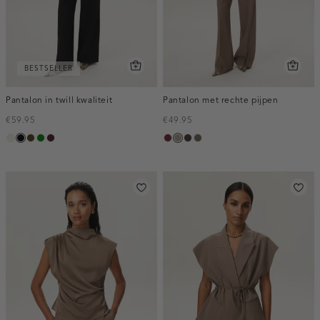
BESTSELLER
Pantalon in twill kwaliteit
Pantalon met rechte pijpen
€59.95
€49.95
ecru
zwart
toffee
groen
pruim,
bordeaux,
taupe,
choco,
bruin
donker
melee
dark
donker
gemêleerd