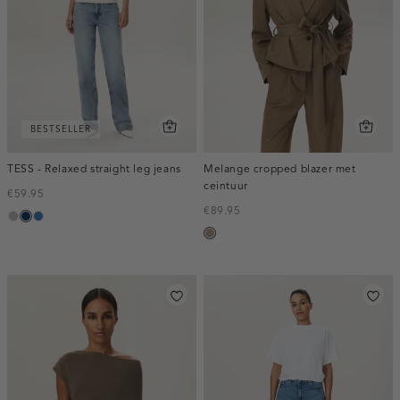
BESTSELLER
TESS - Relaxed straight leg jeans
Melange cropped blazer met
ceintuur
€59.95
€89.95
grijs,
blauw,
blauw,
taupe,
used
used
used
melee
middle
dark
middle