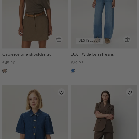
BESTSELLER
Gebreide one-shoulder trui
LUX - Wide barrel jeans
€45.00
€69.95
taupe,
blauw,
melee
used
middle