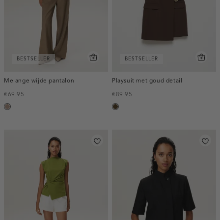
BESTSELLER
BESTSELLER
Melange wijde pantalon
Playsuit met goud detail
€69.95
€89.95
taupe,
toffee
melee