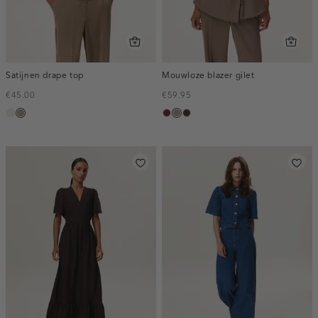
Satijnen drape top
Mouwloze blazer gilet
€45.00
€59.95
ecru
taupe,
bordeaux,
taupe,
choco,
dark
melee
dark
donker