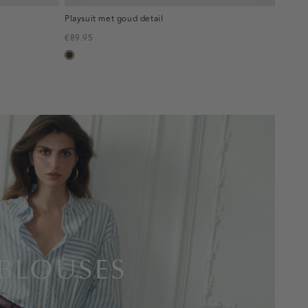
Playsuit met goud detail
€89.95
toffee
BLOUSES