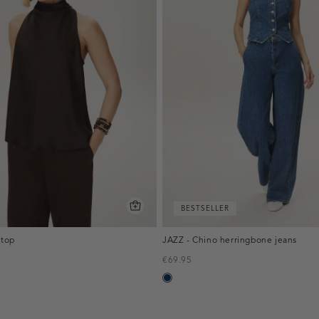
BESTSELLER
rtop
JAZZ - Chino herringbone jeans
€69.95
d
chtgeel
blauw,
used
dark