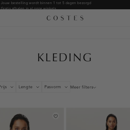
Armbanden
Jouw bestelling wordt binnen 1 tot 5 dagen bezorgd
Gratis afhalen in al onze winkels
Ringen
Alle accessoires
Gratis retourneren binnen 14 dagen in de winkel
Broches
Betaal zoals jij wilt: o.a. iDEAL | Wero, Riverty, Apple pay & creditcard
KLEDING
Prijs
Lengte
Pasvorm
Meer filters