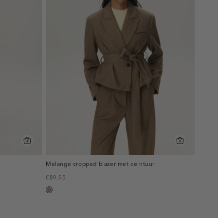
Melange cropped blazer met ceintuur
€89.95
taupe,
melee