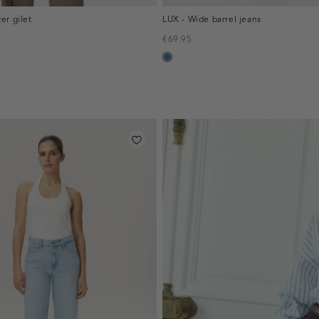
er gilet
LUX - Wide barrel jeans
€69.95
,
blauw,
used
middle
inline-
banner:top