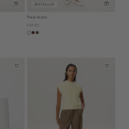
BESTSELLER
Pleat shorts
€49.95
creme,
pruim,
toffee
licht
donker