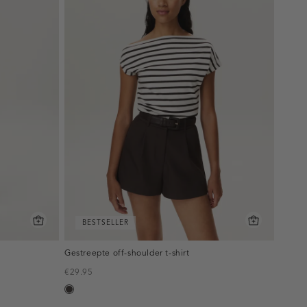
BESTSELLER
Gestreepte off-shoulder t-shirt
€29.95
choco