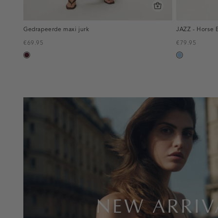
Gedrapeerde maxi jurk
JAZZ - Horse B
€69.95
€79.95
pruim,
blauw,
donker
used
light
inline-
banner:new-
arrivals
NEW ARRIV