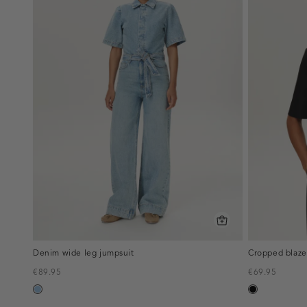
Denim wide leg jumpsuit
Cropped blaze
€89.95
€69.95
blauw,
zwart
used