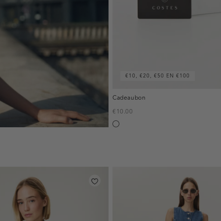
€10, €20, €50 EN €100
Cadeaubon
€10.00
Silver