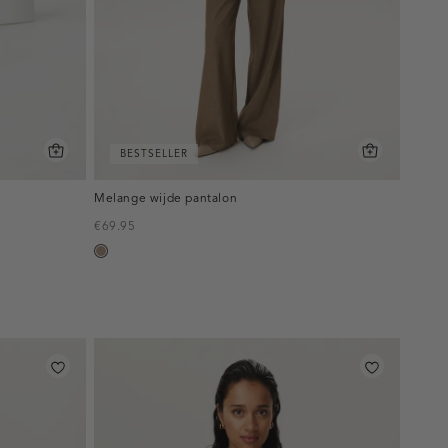
BESTSELLER
Melange wijde pantalon
€69.95
taupe,
melee