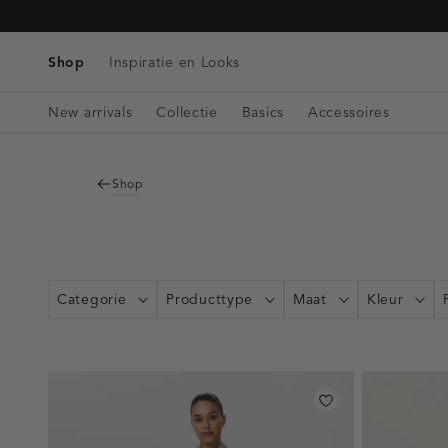
Tassen
Navigeer
Blazers & Gilets
Telefoonkoorden
Denim
direct naar
Riemen
Winkels & Openingstijden
Tops
de
Shop
Inspiratie en Looks
Bag charms
Singlets
hoofdinhoud
Open
Blouses
New arrivals
Collectie
Basics
Accessoires
de
zoekbalk
Navigeer
direct
Shop
naar de
footer
Categorie
Producttype
Maat
Kleur