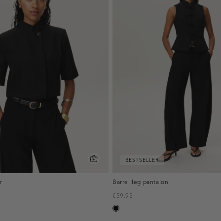
BESTSELLER
r
Barrel leg pantalon
€59.95
zwart