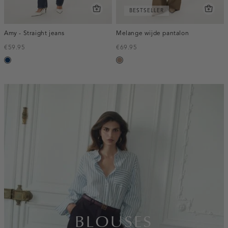
BESTSELLER
Amy - Straight jeans
Melange wijde pantalon
€59.95
€69.95
blauw,
taupe,
used
melee
dark
inline-
banner:top
BLOUSES