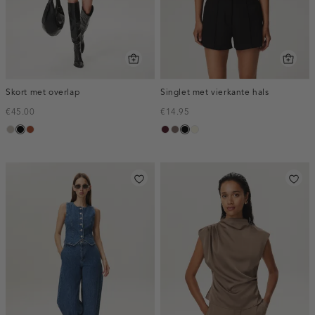
Skort met overlap
Singlet met vierkante hals
€45.00
€14.95
taupe,
zwart
bruin
pruim,
taupe
zwart
wit,
middle
donker
off-
white