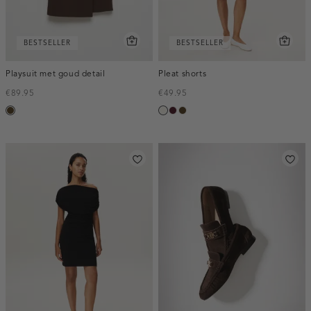
BESTSELLER
BESTSELLER
Playsuit met goud detail
Pleat shorts
€89.95
€49.95
toffee
creme,
pruim,
toffee
licht
donker