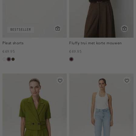
BESTSELLER
Pleat shorts
Fluffy trui met korte mouwen
€49.95
€49.95
creme,
pruim,
toffee
pruim,
licht
donker
donker