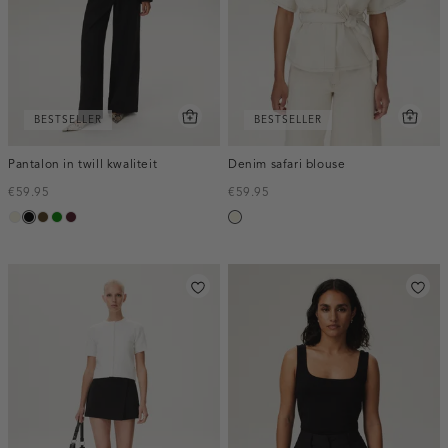
BESTSELLER
BESTSELLER
Pantalon in twill kwaliteit
Denim safari blouse
€59.95
€59.95
ecru
zwart
toffee
groen
pruim,
ecru
donker