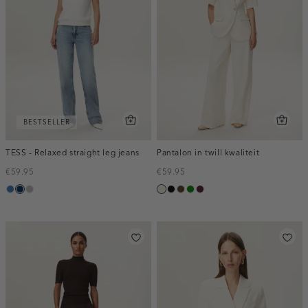
BESTSELLER
TESS - Relaxed straight leg jeans
Pantalon in twill kwaliteit
€59.95
€59.95
blauw,
blauw,
grijs,
ecru
zwart
toffee
groen
pruim,
used
used
used
donker
middle
dark
middle