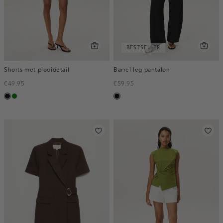
BESTSELLER
Shorts met plooidetail
Barrel leg pantalon
€49.95
€59.95
zwart
groen
zwart