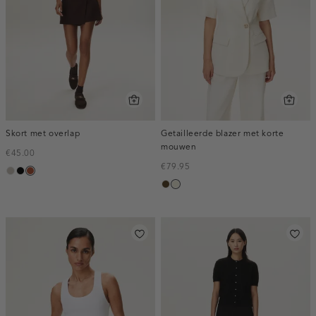
Skort met overlap
Getailleerde blazer met korte
mouwen
€45.00
€79.95
taupe,
zwart
bruin
toffee
ecru
middle