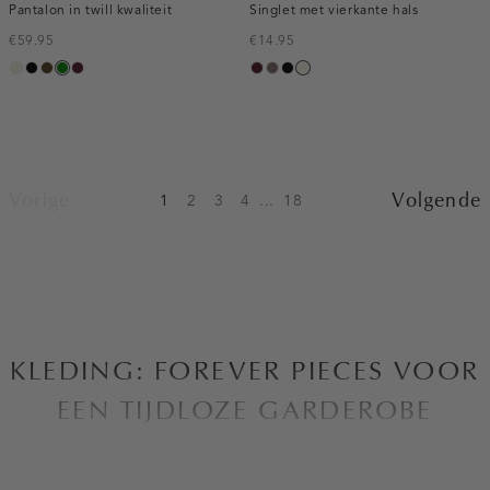
Pantalon in twill kwaliteit
Singlet met vierkante hals
€59.95
€14.95
ecru
zwart
toffee
groen
pruim,
pruim,
taupe
zwart
wit,
donker
donker
off-
white
Vorige
Volgende
1
2
3
4
...
18
KLEDING: FOREVER PIECES VOOR
EEN TIJDLOZE GARDEROBE
Bij Costes zijn we altijd op zoek naar manieren om de