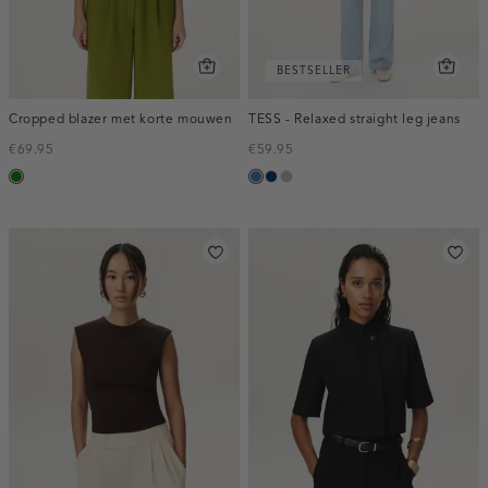
BESTSELLER
Cropped blazer met korte mouwen
TESS - Relaxed straight leg jeans
€69.95
€59.95
groen
blauw,
blauw,
grijs,
used
used
used
middle
dark
middle