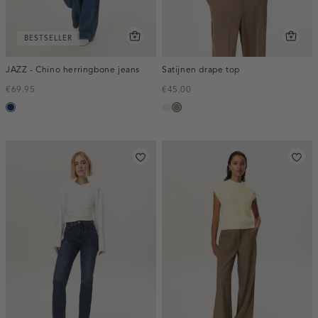
BESTSELLER
JAZZ - Chino herringbone jeans
Satijnen drape top
€69.95
€45.00
blauw,
ecru
taupe,
used
dark
dark