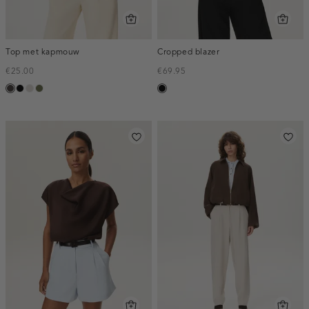
Top met kapmouw
Cropped blazer
€25.00
€69.95
choco
zwart
taupe,
groen,
zwart
light
olijf