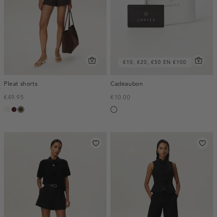
€10, €20, €50 EN €100
Pleat shorts
Cadeaubon
€49.95
€10.00
creme,
pruim,
toffee
Silver
licht
donker