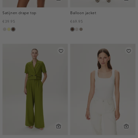
Satijnen drape top
Balloon jacket
€39.95
€69.95
taupe,
lichtgeel
donkerbruin
donkerbruin
kit
taupe,
light
dark