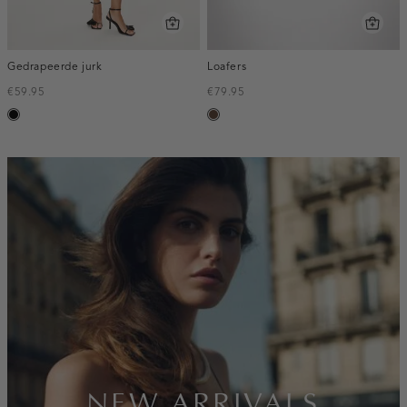
Gedrapeerde jurk
Loafers
€59.95
€79.95
zwart
donkerbruin
inline-
banner:new-
arrivals
NEW ARRIVALS