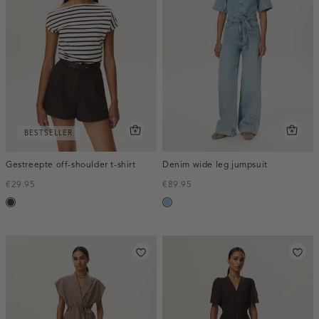
BESTSELLER
Gestreepte off-shoulder t-shirt
Denim wide leg jumpsuit
€29.95
€89.95
choco
blauw,
used
light