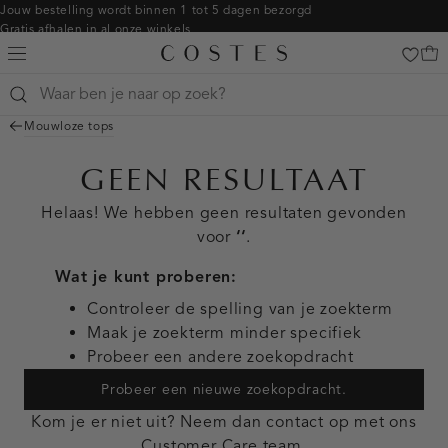
Navigeer
Jouw bestelling wordt binnen 1 tot 5 dagen bezorgd
Gratis afhalen in al onze winkels
direct naar
Gratis retourneren binnen 14 dagen in de winkel
de
Betaal zoals jij wilt: o.a. iDEAL | Wero, Riverty, Apple pay & creditcard
hoofdinhoud
Open
de
Mouwloze tops
zoekbalk
Navigeer
GEEN RESULTAAT
direct
naar de
Helaas! We hebben geen resultaten gevonden
footer
voor
‘‘
.
Wat je kunt proberen:
Controleer de spelling van je zoekterm
Maak je zoekterm minder specifiek
Probeer een andere zoekopdracht
Probeer een nieuwe zoekopdracht.
Kom je er niet uit? Neem dan contact op met ons
Customer Care team
.