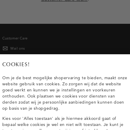
Customer Care
Mail ons
020 - 3412 667
COOKIES!
Van maandag t/m vrijdag van 8.30 uur tot 18.00 uur.
Om je de best mogelijke shopervaring te bieden, maakt onze
website gebruik van cookies. Zo zorgen wij dat de website
Service
goed werkt en kunnen we je instellingen en voorkeuren
onthouden. Ook plaatsen we cookies voor diensten van
derden zodat wij je persoonlijke aanbiedingen kunnen doen
Wij zijn Costes
op basis van je shopgedrag.
Kies voor 'Alles toestaan' als je hiermee akkoord gaat of
Topcategorieën voor jou
bepaal welke cookies je wel en niet wilt toestaan. Je kunt je