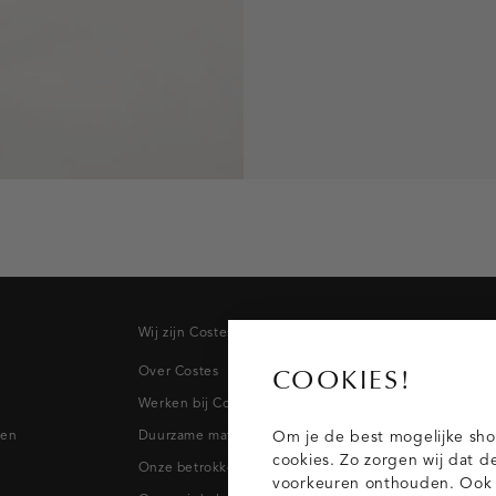
Wij zijn Costes
Topcateg
Over Costes
Jeans
COOKIES!
Werken bij Costes
Broeken
pen
Duurzame materialen
Blazers & 
Om je de best mogelijke sho
cookies. Zo zorgen wij dat d
Onze betrokkenheid
Blouses
voorkeuren onthouden. Ook p