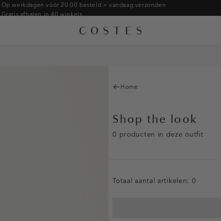
Op werkdagen vóór 20:00 besteld = vandaag verzonden
Gratis afhalen in 40 winkels
Gratis retourneren binnen 14 dagen in de winkel
Betaal zoals jij wilt: o.a. Bancontact, Riverty, Apple pay & creditcard
Home
Shop the look
0 producten in deze outfit
Totaal aantal artikelen:
0