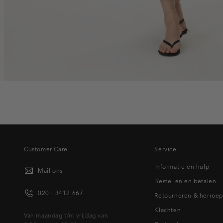
Customer Care
Service
Informatie en hulp
Mail ons
Bestellen en betalen
020 - 3412 667
Retourneren & herroe
Klachten
Van maandag t/m vrijdag van