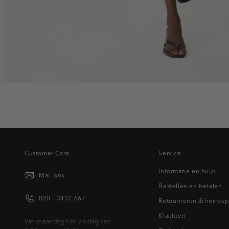
Customer Care
Service
Informatie en hulp
Mail ons
Bestellen en betalen
020 - 3412 667
Retourneren & herroe
Klachten
Van maandag t/m vrijdag van