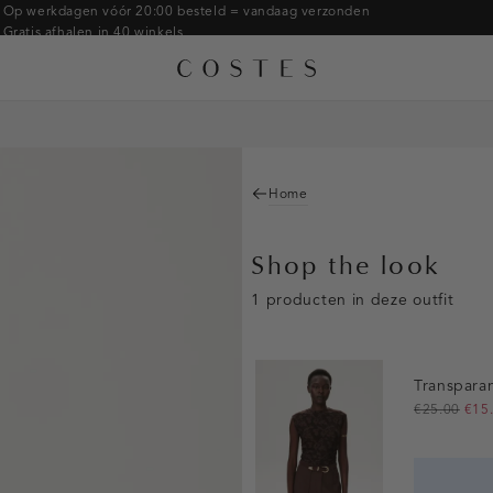
Op werkdagen vóór 20:00 besteld = vandaag verzonden
Gratis afhalen in 40 winkels
Gratis retourneren binnen 14 dagen in de winkel
Betaal zoals jij wilt: o.a. Bancontact, Riverty, Apple pay & creditcard
Home
Shop the look
1 producten in deze outfit
Transpara
€25.00
€15