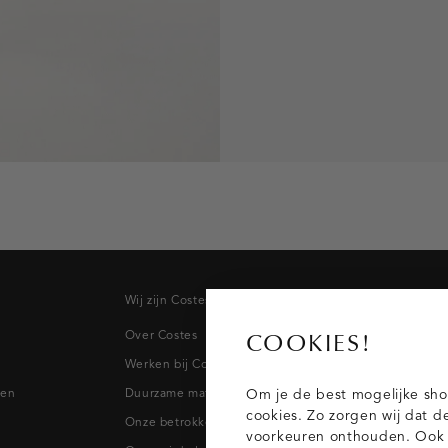
Wij zijn Costes
Topcateg
Over Costes
Jeans
COOKIES!
Werken bij Costes
Broeken
pen
Duurzame materialen
Blazers & 
Om je de best mogelijke sho
cookies. Zo zorgen wij dat d
Onze betrokkenheid
Blouses
voorkeuren onthouden. Ook p