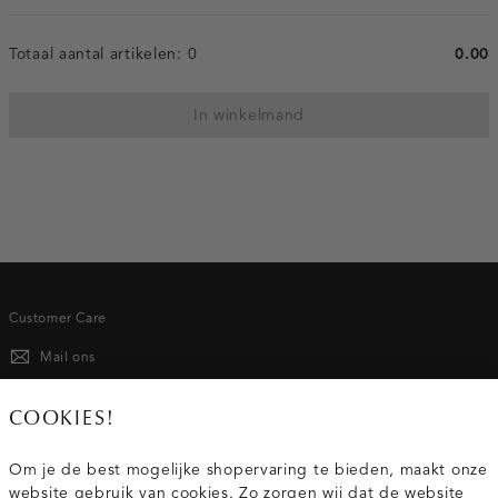
Totaal aantal artikelen:
0
0.00
In winkelmand
Customer Care
Mail ons
020 - 3412 667
COOKIES!
Van maandag t/m vrijdag van 8.30 uur tot 18.00 uur.
Om je de best mogelijke shopervaring te bieden, maakt onze
website gebruik van cookies. Zo zorgen wij dat de website