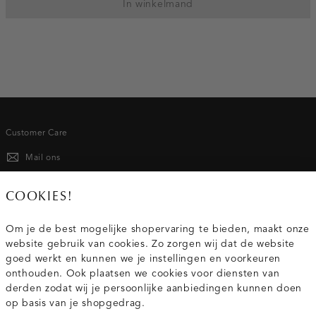
In winkelmand
Customer Care
Mail ons
020 - 3412 667
COOKIES!
Van maandag t/m vrijdag van 8.30 uur tot 18.00 uur.
Om je de best mogelijke shopervaring te bieden, maakt onze
website gebruik van cookies. Zo zorgen wij dat de website
Service
goed werkt en kunnen we je instellingen en voorkeuren
onthouden. Ook plaatsen we cookies voor diensten van
derden zodat wij je persoonlijke aanbiedingen kunnen doen
Wij zijn Costes
op basis van je shopgedrag.