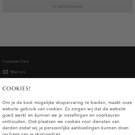
In winkelmand
Customer Care
Mail ons
020 - 3412 667
COOKIES!
Van maandag t/m vrijdag van 8.30 uur tot 18.00 uur.
Om je de best mogelijke shopervaring te bieden, maakt onze
website gebruik van cookies. Zo zorgen wij dat de website
Service
goed werkt en kunnen we je instellingen en voorkeuren
onthouden. Ook plaatsen we cookies voor diensten van
derden zodat wij je persoonlijke aanbiedingen kunnen doen
Wij zijn Costes
op basis van je shopgedrag.