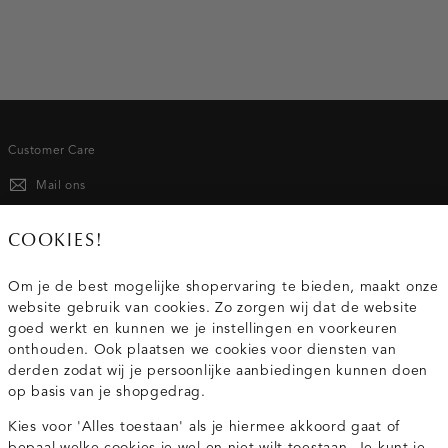
Customer Care
Mail ons
020 - 3412 667
COOKIES!
Van maandag t/m vrijdag van 8.30 uur tot 18.00 uur.
Om je de best mogelijke shopervaring te bieden, maakt onze
website gebruik van cookies. Zo zorgen wij dat de website
Service
goed werkt en kunnen we je instellingen en voorkeuren
onthouden. Ook plaatsen we cookies voor diensten van
derden zodat wij je persoonlijke aanbiedingen kunnen doen
Wij zijn Costes
op basis van je shopgedrag.
Kies voor 'Alles toestaan' als je hiermee akkoord gaat of
Topcategorieën voor jou
bepaal welke cookies je wel en niet wilt toestaan. Je kunt je