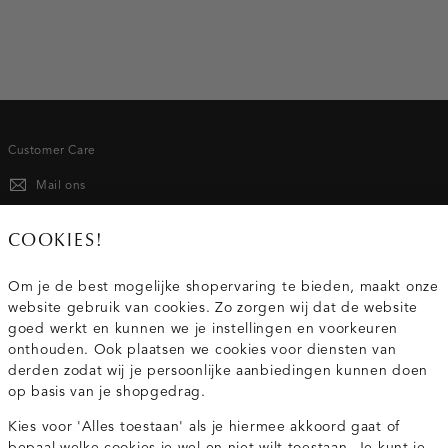
Customer Care
Mail ons
020 - 3412 667
COOKIES!
Van maandag t/m vrijdag van 8.30 uur tot 18.00 uur.
Om je de best mogelijke shopervaring te bieden, maakt onze
website gebruik van cookies. Zo zorgen wij dat de website
Service
goed werkt en kunnen we je instellingen en voorkeuren
onthouden. Ook plaatsen we cookies voor diensten van
derden zodat wij je persoonlijke aanbiedingen kunnen doen
Wij zijn Costes
op basis van je shopgedrag.
Kies voor 'Alles toestaan' als je hiermee akkoord gaat of
Topcategorieën voor jou
bepaal welke cookies je wel en niet wilt toestaan. Je kunt je