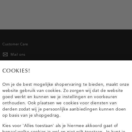
Customer Care
Mail ons
020 - 3412 667
COOKIES!
Van maandag t/m vrijdag van 8.30 uur tot 18.00 uur.
Om je de best mogelijke shopervaring te bieden, maakt onze
website gebruik van cookies. Zo zorgen wij dat de website
Service
goed werkt en kunnen we je instellingen en voorkeuren
onthouden. Ook plaatsen we cookies voor diensten van
derden zodat wij je persoonlijke aanbiedingen kunnen doen
Wij zijn Costes
op basis van je shopgedrag.
Kies voor 'Alles toestaan' als je hiermee akkoord gaat of
Topcategorieën voor jou
bepaal welke cookies je wel en niet wilt toestaan. Je kunt je