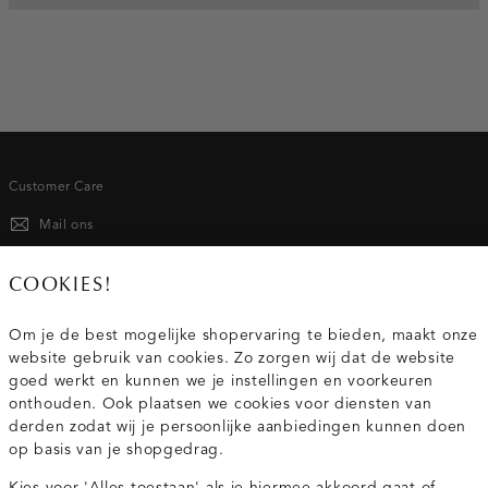
Customer Care
Mail ons
020 - 3412 667
COOKIES!
Van maandag t/m vrijdag van 8.30 uur tot 18.00 uur.
Om je de best mogelijke shopervaring te bieden, maakt onze
website gebruik van cookies. Zo zorgen wij dat de website
Service
goed werkt en kunnen we je instellingen en voorkeuren
onthouden. Ook plaatsen we cookies voor diensten van
derden zodat wij je persoonlijke aanbiedingen kunnen doen
Wij zijn Costes
op basis van je shopgedrag.
Kies voor 'Alles toestaan' als je hiermee akkoord gaat of