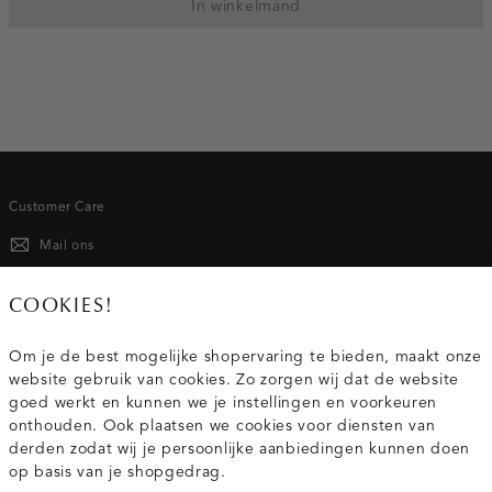
In winkelmand
Customer Care
Mail ons
020 - 3412 667
COOKIES!
Van maandag t/m vrijdag van 8.30 uur tot 18.00 uur.
Om je de best mogelijke shopervaring te bieden, maakt onze
website gebruik van cookies. Zo zorgen wij dat de website
Service
goed werkt en kunnen we je instellingen en voorkeuren
onthouden. Ook plaatsen we cookies voor diensten van
derden zodat wij je persoonlijke aanbiedingen kunnen doen
Wij zijn Costes
op basis van je shopgedrag.