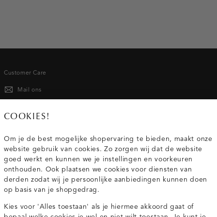
Customer Care
Mail ons
020 - 3412 667
COOKIES!
Van maandag t/m vrijdag van 8.30 uur tot 18.00 uur.
Om je de best mogelijke shopervaring te bieden, maakt onze
website gebruik van cookies. Zo zorgen wij dat de website
Service
goed werkt en kunnen we je instellingen en voorkeuren
onthouden. Ook plaatsen we cookies voor diensten van
derden zodat wij je persoonlijke aanbiedingen kunnen doen
Wij zijn Costes
op basis van je shopgedrag.
Kies voor 'Alles toestaan' als je hiermee akkoord gaat of
Topcategorieën voor jou
bepaal welke cookies je wel en niet wilt toestaan. Je kunt je