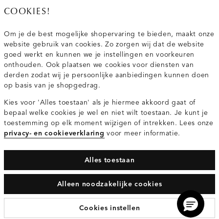
020 - 3412 667
COOKIES!
Van maandag t/m vrijdag van 8.30 uur tot 18.00 uur.
Om je de best mogelijke shopervaring te bieden, maakt onze
website gebruik van cookies. Zo zorgen wij dat de website
Service
goed werkt en kunnen we je instellingen en voorkeuren
onthouden. Ook plaatsen we cookies voor diensten van
derden zodat wij je persoonlijke aanbiedingen kunnen doen
Wij zijn Costes
op basis van je shopgedrag.
Kies voor 'Alles toestaan' als je hiermee akkoord gaat of
Topcategorieën voor jou
bepaal welke cookies je wel en niet wilt toestaan. Je kunt je
toestemming op elk moment wijzigen of intrekken. Lees onze
privacy- en cookieverklaring
voor meer informatie.
Alles toestaan
Privacy- en cookieverklaring
Algemene Voorwaarden
Alleen noodzakelijke cookies
© 2026 Costes Fashion Alle Rechten Voorbehouden
Cookies instellen