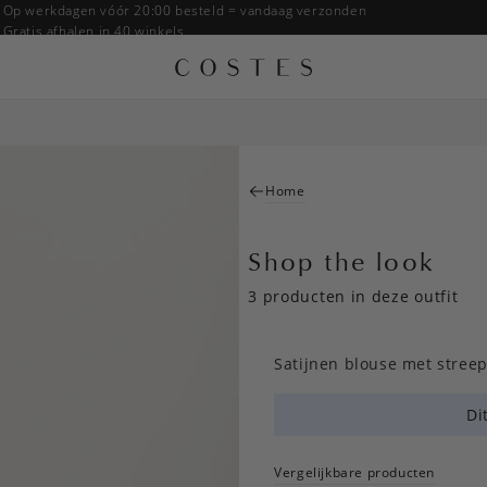
Op werkdagen vóór 20:00 besteld = vandaag verzonden
Gratis afhalen in 40 winkels
Gratis retourneren binnen 14 dagen in de winkel
Betaal zoals jij wilt: o.a. Bancontact, Riverty, Apple pay & creditcard
Home
Shop the look
3 producten in deze outfit
Satijnen blouse met stree
Di
Vergelijkbare producten