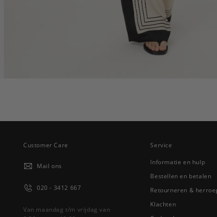
Customer Care
Service
Informatie en hulp
Mail ons
Bestellen en betalen
020 - 3412 667
Retourneren & herroe
Klachten
Van maandag t/m vrijdag van