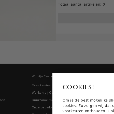
Totaal aantal artikelen:
0
Wij zijn Costes
Topcateg
Over Costes
Jeans
COOKIES!
Werken bij Costes
Broeken
Om je de best mogelijke sh
pen
Duurzame materialen
Blazers & 
cookies. Zo zorgen wij dat
Onze betrokkenheid
Blouses
voorkeuren onthouden. Ook