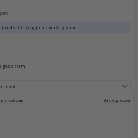
epen
t product is (nog) niet verkrijgbaar
e gesp riem
er maat
re producten
Bekijk product