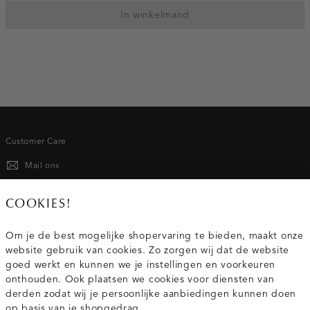
In winkelmand
Customer Care
Mail ons
020 - 3412 667
COOKIES!
Van maandag t/m vrijdag van 8.30 uur tot 18.00 uur.
Om je de best mogelijke shopervaring te bieden, maakt onze
website gebruik van cookies. Zo zorgen wij dat de website
Service
goed werkt en kunnen we je instellingen en voorkeuren
onthouden. Ook plaatsen we cookies voor diensten van
derden zodat wij je persoonlijke aanbiedingen kunnen doen
Wij zijn Costes
op basis van je shopgedrag.