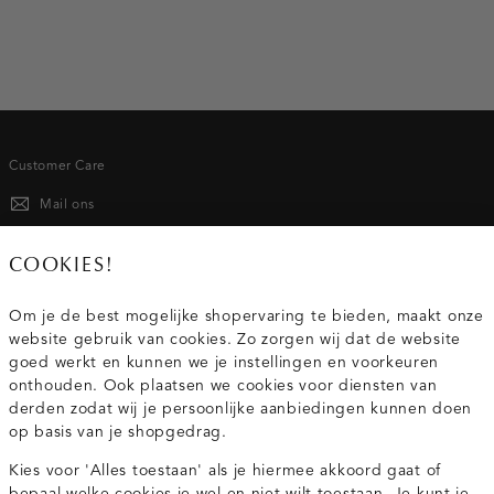
Customer Care
Mail ons
020 - 3412 667
COOKIES!
Van maandag t/m vrijdag van 8.30 uur tot 18.00 uur.
Om je de best mogelijke shopervaring te bieden, maakt onze
website gebruik van cookies. Zo zorgen wij dat de website
Service
goed werkt en kunnen we je instellingen en voorkeuren
onthouden. Ook plaatsen we cookies voor diensten van
derden zodat wij je persoonlijke aanbiedingen kunnen doen
Wij zijn Costes
op basis van je shopgedrag.
Kies voor 'Alles toestaan' als je hiermee akkoord gaat of
Topcategorieën voor jou
bepaal welke cookies je wel en niet wilt toestaan. Je kunt je