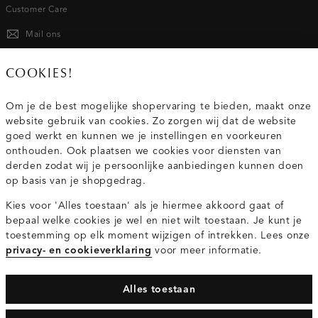
Customer Care
Mail ons
020 - 3412 667
COOKIES!
Van maandag t/m vrijdag van 8.30 uur tot 18.00 uur.
Om je de best mogelijke shopervaring te bieden, maakt onze
website gebruik van cookies. Zo zorgen wij dat de website
Service
goed werkt en kunnen we je instellingen en voorkeuren
onthouden. Ook plaatsen we cookies voor diensten van
derden zodat wij je persoonlijke aanbiedingen kunnen doen
Wij zijn Costes
op basis van je shopgedrag.
Kies voor 'Alles toestaan' als je hiermee akkoord gaat of
Topcategorieën voor jou
bepaal welke cookies je wel en niet wilt toestaan. Je kunt je
toestemming op elk moment wijzigen of intrekken. Lees onze
privacy- en cookieverklaring
voor meer informatie.
Alles toestaan
Privacy- en cookieverklaring
Algemene Voorwaarden