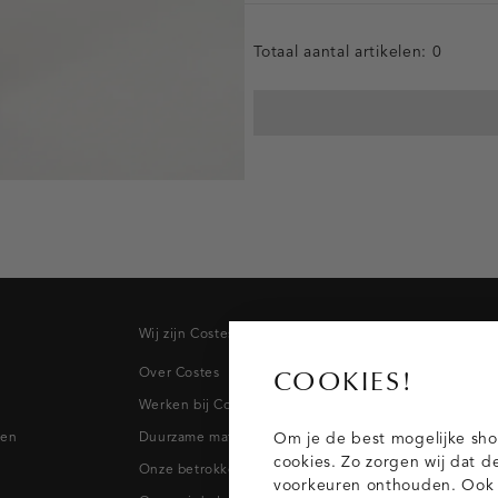
Totaal aantal artikelen:
0
Wij zijn Costes
Topcateg
Over Costes
Jeans
COOKIES!
Werken bij Costes
Broeken
pen
Duurzame materialen
Blazers & 
Om je de best mogelijke sho
cookies. Zo zorgen wij dat d
Onze betrokkenheid
Blouses
voorkeuren onthouden. Ook p