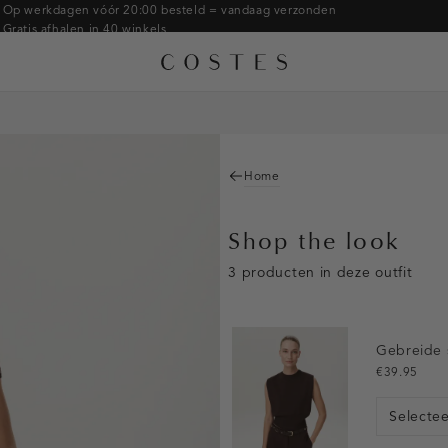
Op werkdagen vóór 20:00 besteld = vandaag verzonden
Gratis afhalen in 40 winkels
Gratis retourneren binnen 14 dagen in de winkel
Betaal zoals jij wilt: o.a. Bancontact, Riverty, Apple pay & creditcard
Home
Shop the look
3 producten in deze outfit
Gebreide 
€39.95
Selecte