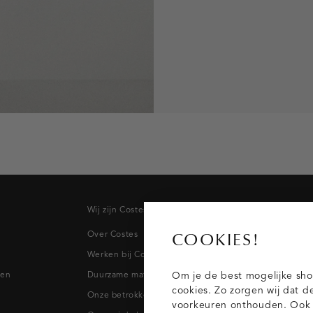
Wij zijn Costes
Topcateg
Over Costes
Jeans
COOKIES!
Werken bij Costes
Broeken
pen
Duurzame materialen
Blazers & 
Om je de best mogelijke sho
cookies. Zo zorgen wij dat d
Onze betrokkenheid
Blouses
voorkeuren onthouden. Ook p