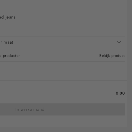
red jeans
er maat
re producten
Bekijk product
0.00
In winkelmand