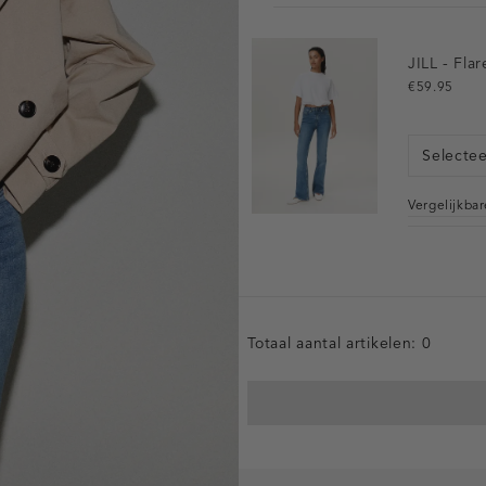
JILL - Fla
€59.95
Selecte
Vergelijkba
Totaal aantal artikelen:
0