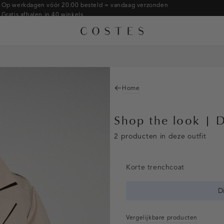
Op werkdagen vóór 20:00 besteld = vandaag verzonden
Gratis afhalen in 40 winkels
Gratis retourneren binnen 14 dagen in de winkel
Betaal zoals jij wilt: o.a. Bancontact, Riverty, Apple pay & creditcard
Home
Shop the look | 
2 producten in deze outfit
Korte trenchcoat
D
Vergelijkbare producten