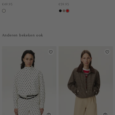
€49.95
€59.95
creme,
zwart
taupe,
rood
licht
dark
Anderen bekeken ook