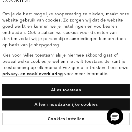
COOKIES!
Van maandag t/m vrijdag van 8.30 uur tot 18.00 uur.
Om je de best mogelijke shopervaring te bieden, maakt onze
website gebruik van cookies. Zo zorgen wij dat de website
Service
goed werkt en kunnen we je instellingen en voorkeuren
onthouden. Ook plaatsen we cookies voor diensten van
derden zodat wij je persoonlijke aanbiedingen kunnen doen
Wij zijn Costes
op basis van je shopgedrag.
Kies voor 'Alles toestaan' als je hiermee akkoord gaat of
Topcategorieën voor jou
bepaal welke cookies je wel en niet wilt toestaan. Je kunt je
toestemming op elk moment wijzigen of intrekken. Lees onze
privacy- en cookieverklaring
voor meer informatie.
Alles toestaan
Privacy- en cookieverklaring
Algemene Voorwaarden
Alleen noodzakelijke cookies
© 2026 Costes Fashion Alle Rechten Voorbehouden
Cookies instellen