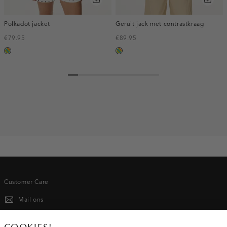
Polkadot jacket
Geruit jack met contrastkraag
€79.95
€89.95
meerkleurig
meerkleurig
Customer Care
Mail ons
020 - 3412 667