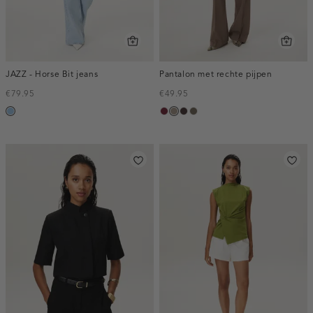
JAZZ - Horse Bit jeans
Pantalon met rechte pijpen
€79.95
€49.95
blauw,
bordeaux,
taupe,
choco,
bruin
used
melee
dark
donker
gemêleerd
light