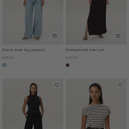
Denim wide leg jumpsuit
Gedrapeerde maxi jurk
€89.95
€69.95
blauw,
pruim,
used
donker
light