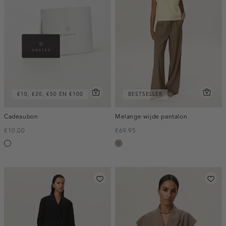
€10, €20, €50 EN €100
BESTSELLER
Cadeaubon
Melange wijde pantalon
€10.00
€69.95
Silver
taupe,
melee