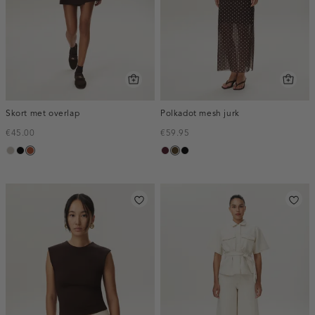
Skort met overlap
Polkadot mesh jurk
€45.00
€59.95
taupe,
zwart
bruin
pruim,
toffee
zwart
middle
donker