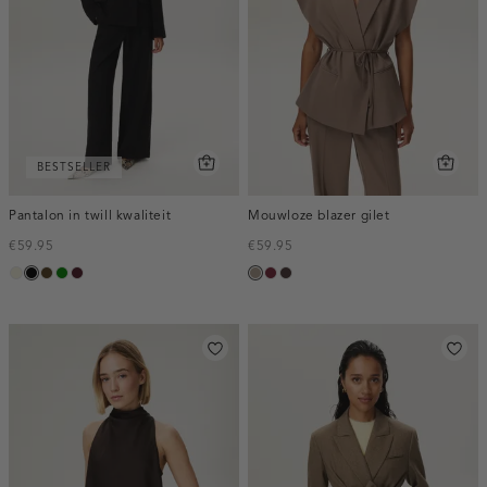
BESTSELLER
Pantalon in twill kwaliteit
Mouwloze blazer gilet
€59.95
€59.95
ecru
zwart
toffee
groen
pruim,
taupe,
bordeaux,
choco,
donker
dark
melee
donker