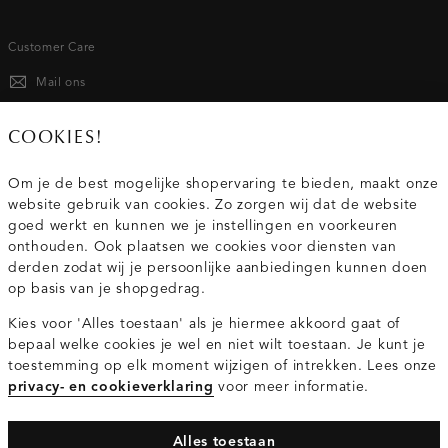
Customer Care
Mail ons
020 - 3412 667
COOKIES!
Van maandag t/m vrijdag van 8.30 uur tot 18.00 uur.
Om je de best mogelijke shopervaring te bieden, maakt onze
website gebruik van cookies. Zo zorgen wij dat de website
Service
goed werkt en kunnen we je instellingen en voorkeuren
onthouden. Ook plaatsen we cookies voor diensten van
derden zodat wij je persoonlijke aanbiedingen kunnen doen
Wij zijn Costes
op basis van je shopgedrag.
Kies voor 'Alles toestaan' als je hiermee akkoord gaat of
Topcategorieën voor jou
bepaal welke cookies je wel en niet wilt toestaan. Je kunt je
toestemming op elk moment wijzigen of intrekken. Lees onze
privacy- en cookieverklaring
voor meer informatie.
Alles toestaan
Privacy- en cookieverklaring
Algemene Voorwaarden