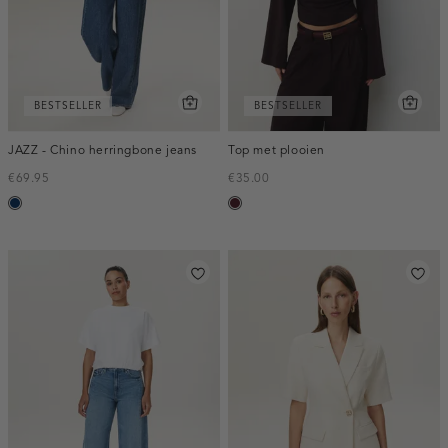
BESTSELLER
BESTSELLER
JAZZ - Chino herringbone jeans
Top met plooien
€69.95
€35.00
blauw,
pruim,
used
donker
dark