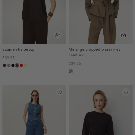
Satijnen haltertop
Melange cropped blazer met
ceintuur
€39.95
€89.95
pruim,
taupe,
zwart
toffee
rood
lichtgeel
taupe,
donker
dark
melee