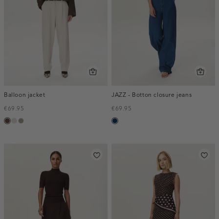
Balloon jacket
JAZZ - Botton closure jeans
€69.95
€69.95
donkerbruin
kit
taupe,
blauw,
dark
used
dark