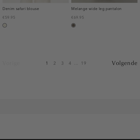
Denim safari blouse
Melange wide leg pantalon
€59.95
€69.95
ecru
bruin
gemêleerd
Vorige
Volgende
1
2
3
4
...
19