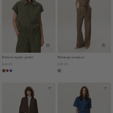
Balloon zipper jacket
Melange jumpsuit
€69.95
€99.95
groen,
donkerrood
kobaltblauw
taupe,
army
melee