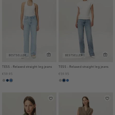
BESTSELLER
BESTSELLER
TESS - Relaxed straight leg jeans
TESS - Relaxed straight leg jeans
€59.95
€59.95
grijs,
blauw,
blauw,
grijs,
blauw,
blauw,
used
used
used
used
used
used
middle
dark
middle
middle
dark
middle