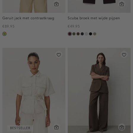
Geruit jack met contrastkraag
Scuba broek met wijde pijpen
€89.95
€49.95
meerkleurig
pruim,
groen,
donkerbruin
blauw,
kit
zwart
taupe,
donker
olijf
nacht
dark
BESTSELLER