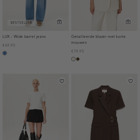
BESTSELLER
LUX - Wide barrel jeans
Getailleerde blazer met korte
mouwen
€69.95
€79.95
blauw,
ecru
toffee
used
middle