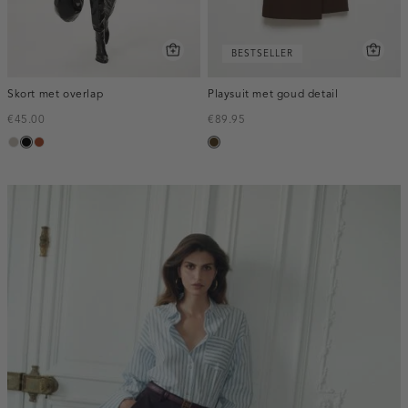
BESTSELLER
Skort met overlap
Playsuit met goud detail
€45.00
€89.95
taupe,
zwart
bruin
toffee
middle
inline-
banner:top