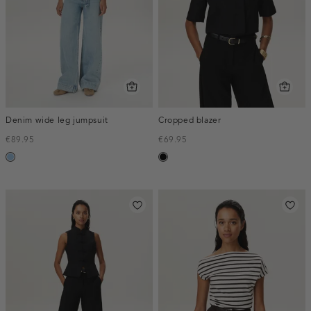
Denim wide leg jumpsuit
Cropped blazer
€89.95
€69.95
blauw,
zwart
used
light