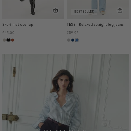
BESTSELLER
Skort met overlap
TESS - Relaxed straight leg jeans
€45.00
€59.95
taupe,
zwart
bruin
grijs,
blauw,
blauw,
middle
used
used
used
middle
dark
middle
inline-
banner:top