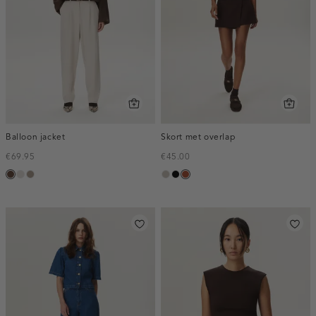
Balloon jacket
Skort met overlap
€69.95
€45.00
donkerbruin
kit
taupe,
taupe,
zwart
bruin
dark
middle