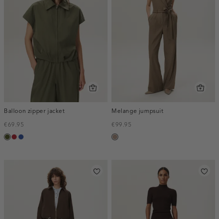
Balloon zipper jacket
Melange jumpsuit
€69.95
€99.95
groen,
donkerrood
kobaltblauw
taupe,
army
melee