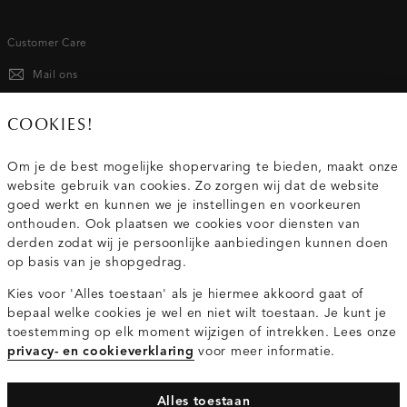
Customer Care
Mail ons
020 - 3412 667
COOKIES!
Van maandag t/m vrijdag van 8.30 uur tot 18.00 uur.
Om je de best mogelijke shopervaring te bieden, maakt onze
website gebruik van cookies. Zo zorgen wij dat de website
Service
goed werkt en kunnen we je instellingen en voorkeuren
onthouden. Ook plaatsen we cookies voor diensten van
derden zodat wij je persoonlijke aanbiedingen kunnen doen
Wij zijn Costes
op basis van je shopgedrag.
Kies voor 'Alles toestaan' als je hiermee akkoord gaat of
Topcategorieën voor jou
bepaal welke cookies je wel en niet wilt toestaan. Je kunt je
toestemming op elk moment wijzigen of intrekken. Lees onze
privacy- en cookieverklaring
voor meer informatie.
Alles toestaan
Privacy- en cookieverklaring
Algemene Voorwaarden