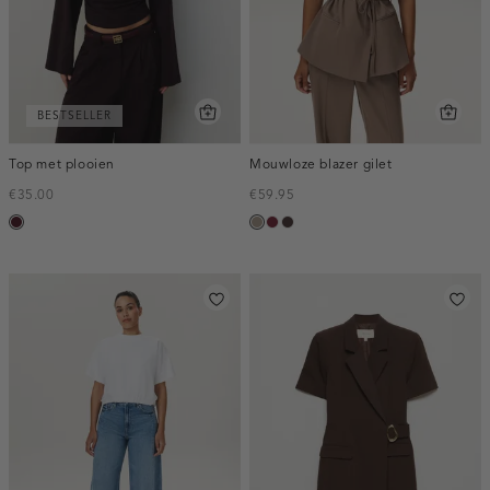
BESTSELLER
Top met plooien
Mouwloze blazer gilet
€35.00
€59.95
pruim,
taupe,
bordeaux,
choco,
donker
dark
melee
donker