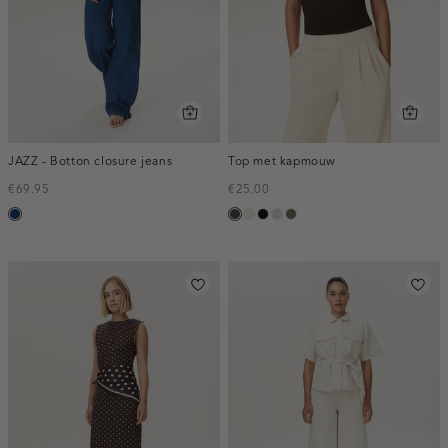
JAZZ - Botton closure jeans
Top met kapmouw
€69.95
€25.00
blauw,
choco
Ivoor
zwart
taupe,
groen,
used
wit
light
olijf
dark