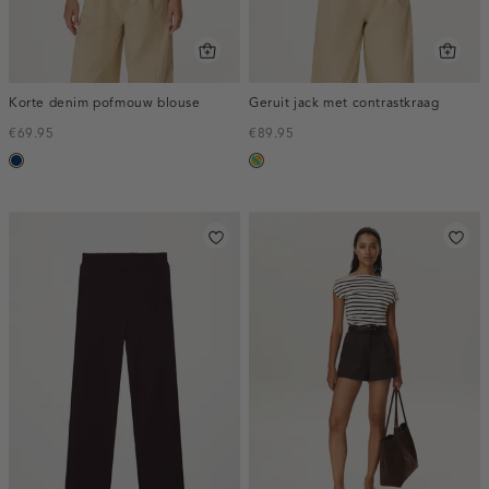
Korte denim pofmouw blouse
Geruit jack met contrastkraag
€69.95
€89.95
blauw,
meerkleurig
used
dark