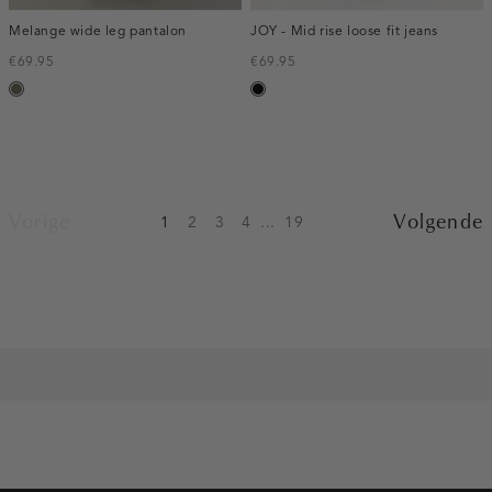
Melange wide leg pantalon
JOY - Mid rise loose fit jeans
€69.95
€69.95
bruin
zwart,
gemêleerd
used
middle
Vorige
Volgende
1
2
3
4
...
19