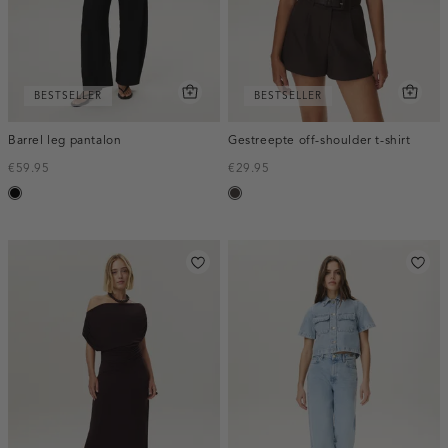
BESTSELLER
BESTSELLER
Barrel leg pantalon
Gestreepte off-shoulder t-shirt
€59.95
€29.95
zwart
choco