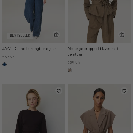
BESTSELLER
JAZZ - Chino herringbone jeans
Melange cropped blazer met
ceintuur
€69.95
€89.95
blauw,
taupe,
used
melee
dark