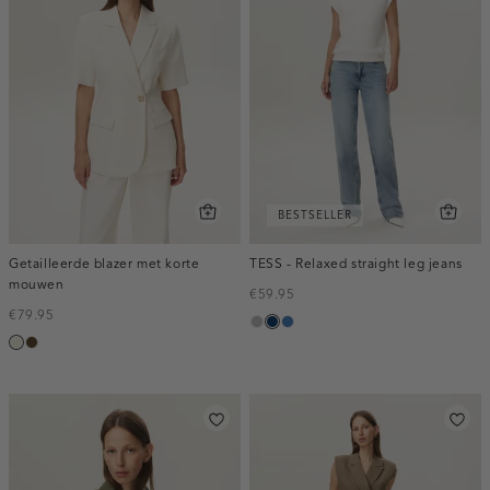
BESTSELLER
Getailleerde blazer met korte
TESS - Relaxed straight leg jeans
mouwen
€59.95
€79.95
grijs,
blauw,
blauw,
ecru
toffee
used
used
used
middle
dark
middle