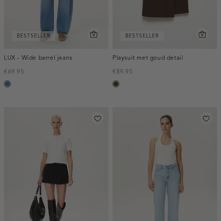
BESTSELLER
BESTSELLER
LUX - Wide barrel jeans
Playsuit met goud detail
€69.95
€89.95
blauw,
toffee
used
middle