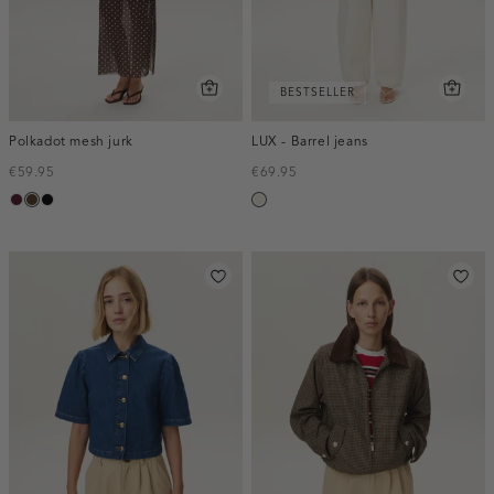
BESTSELLER
Polkadot mesh jurk
LUX - Barrel jeans
€59.95
€69.95
pruim,
toffee
zwart
ecru
donker