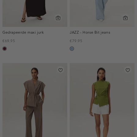
Gedrapeerde maxi jurk
JAZZ - Horse Bit jeans
€69.95
€79.95
pruim,
blauw,
donker
used
light