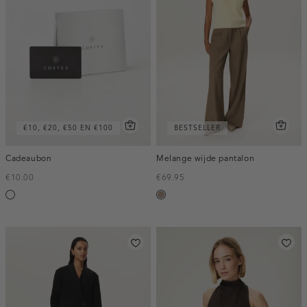
€10, €20, €50 EN €100
BESTSELLER
Cadeaubon
Melange wijde pantalon
€10.00
€69.95
Silver
taupe,
melee