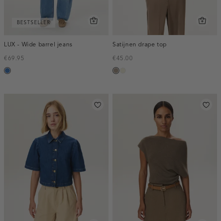
BESTSELLER
LUX - Wide barrel jeans
Satijnen drape top
€69.95
€45.00
blauw,
taupe,
ecru
used
dark
middle