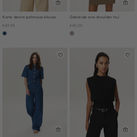
Korte denim pofmouw blouse
Gebreide one-shoulder trui
€69.95
€45.00
blauw,
taupe,
used
melee
dark