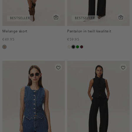
BESTSELLER
BESTSELLER
Melange skort
Pantalon in twill kwaliteit
€49.95
€59.95
taupe,
ecru
zwart
groen
pruim,
melee
donker