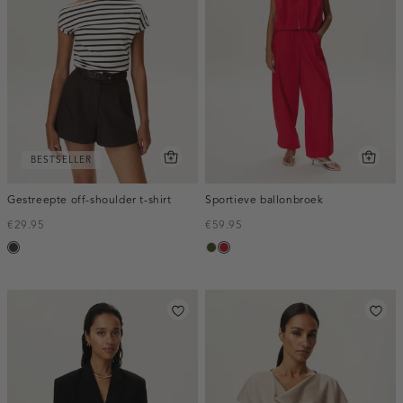
BESTSELLER
Gestreepte off-shoulder t-shirt
Sportieve ballonbroek
€29.95
€59.95
choco
groen,
donkerrood
army