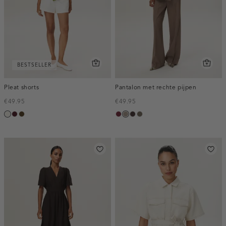
BESTSELLER
Pleat shorts
Pantalon met rechte pijpen
€49.95
€49.95
creme,
pruim,
toffee
bordeaux,
taupe,
choco,
bruin
licht
donker
melee
dark
donker
gemêleerd