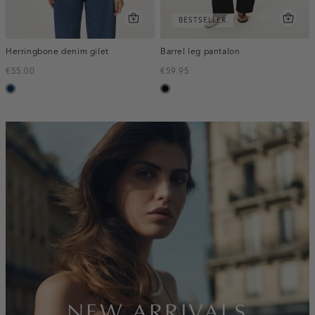
BESTSELLER
Herringbone denim gilet
Barrel leg pantalon
€55.00
€59.95
blauw,
zwart
used
dark
inline-
banner:new-
arrivals
NEW ARRIVALS