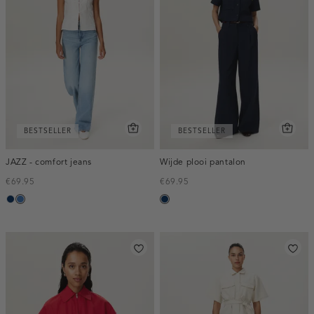
BESTSELLER
BESTSELLER
JAZZ - comfort jeans
Wijde plooi pantalon
€69.95
€69.95
blauw,
blauw,
donkerblauw
used
used
dark
middle