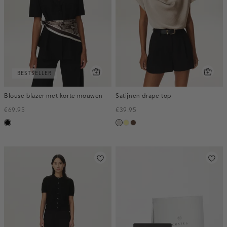
BESTSELLER
Blouse blazer met korte mouwen
Satijnen drape top
€69.95
€39.95
zwart
taupe,
lichtgeel
donkerbruin
light