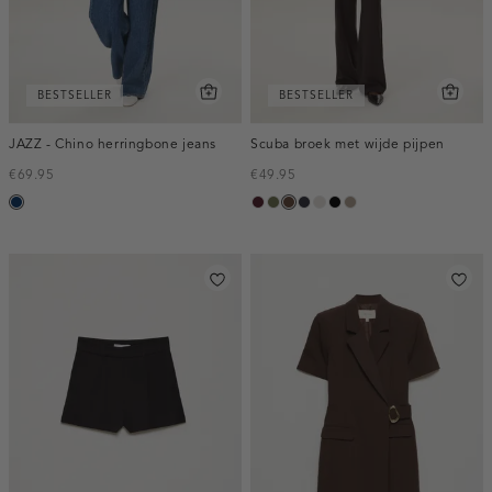
BESTSELLER
BESTSELLER
JAZZ - Chino herringbone jeans
Scuba broek met wijde pijpen
€69.95
€49.95
blauw,
pruim,
groen,
donkerbruin
blauw,
kit
zwart
taupe,
used
donker
olijf
nacht
dark
dark