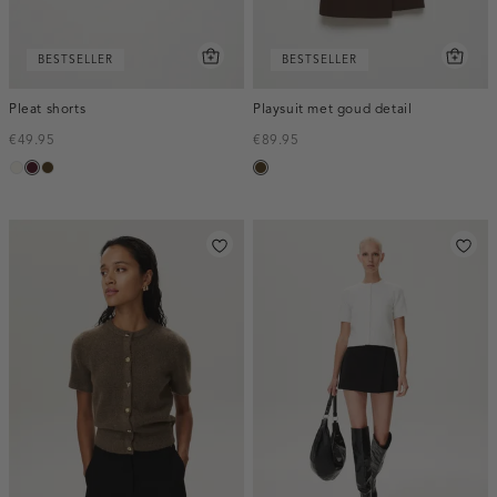
BESTSELLER
BESTSELLER
Pleat shorts
Playsuit met goud detail
€49.95
€89.95
creme,
pruim,
toffee
toffee
licht
donker