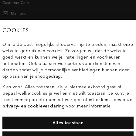
Customer Care
Mail ons
020 - 3412 667
COOKIES!
Van maandag t/m vrijdag van 8.30 uur tot 18.00 uur.
Om je de best mogelijke shopervaring te bieden, maakt onze
website gebruik van cookies. Zo zorgen wij dat de website
Service
goed werkt en kunnen we je instellingen en voorkeuren
onthouden. Ook plaatsen we cookies voor diensten van
derden zodat wij je persoonlijke aanbiedingen kunnen doen
Wij zijn Costes
op basis van je shopgedrag.
Kies voor 'Alles toestaan' als je hiermee akkoord gaat of
Topcategorieën voor jou
bepaal welke cookies je wel en niet wilt toestaan. Je kunt je
toestemming op elk moment wijzigen of intrekken. Lees onze
privacy- en cookieverklaring
voor meer informatie.
Alles toestaan
Privacy- en cookieverklaring
Algemene Voorwaarden