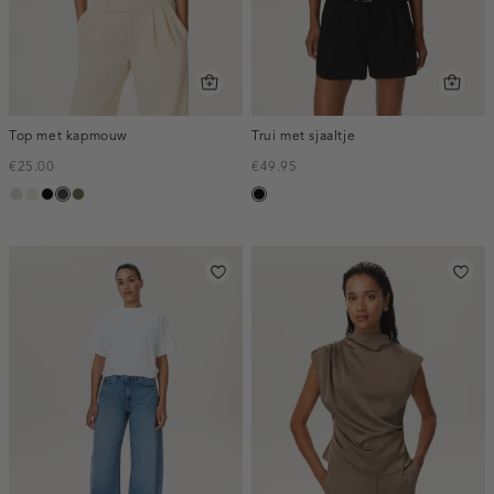
Top met kapmouw
Trui met sjaaltje
€25.00
€49.95
taupe,
Ivoor
zwart
choco
groen,
zwart
light
wit
olijf