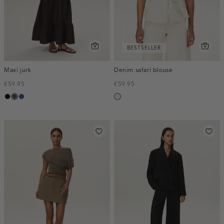
BESTSELLER
Maxi jurk
Denim safari blouse
€59.95
€59.95
zwart
donkerbruin
kobaltblauw
ecru