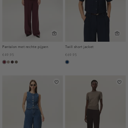
Pantalon met rechte pijpen
Twill short jacket
€49.95
€69.95
bordeaux,
taupe,
choco,
bruin
donkerblauw
melee
dark
donker
gemêleerd