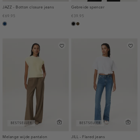
JAZZ - Botton closure jeans
Gebreide spencer
€69.95
€39.95
blauw,
zwart
toffee
used
dark
BESTSELLER
BESTSELLER
Melange wijde pantalon
JILL - Flared jeans