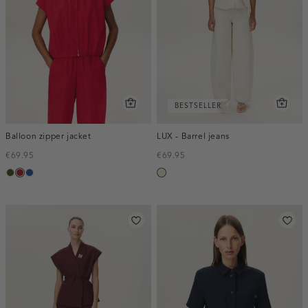
BESTSELLER
Balloon zipper jacket
LUX - Barrel jeans
€69.95
€69.95
groen,
donkerrood
kobaltblauw
ecru
army