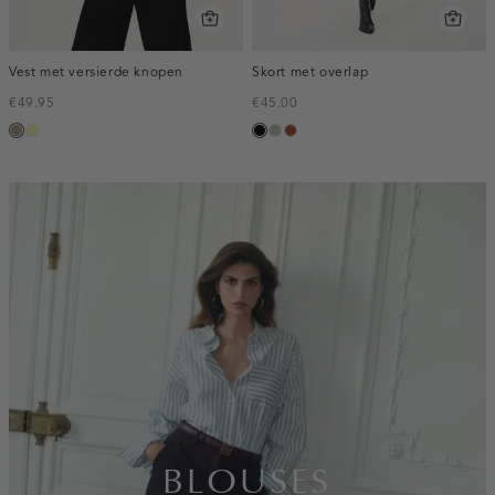
Vest met versierde knopen
Skort met overlap
€49.95
€45.00
taupe,
lichtgeel
zwart
taupe,
bruin
dark
middle
inline-
banner:top
BLOUSES