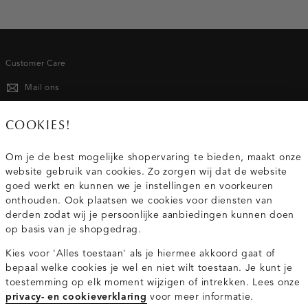
Customer Care
Mail ons
020 - 3412 667
COOKIES!
Van maandag t/m vrijdag van 8.30 uur tot 18.00 uur.
Om je de best mogelijke shopervaring te bieden, maakt onze
website gebruik van cookies. Zo zorgen wij dat de website
Service
goed werkt en kunnen we je instellingen en voorkeuren
onthouden. Ook plaatsen we cookies voor diensten van
derden zodat wij je persoonlijke aanbiedingen kunnen doen
Wij zijn Costes
op basis van je shopgedrag.
Kies voor 'Alles toestaan' als je hiermee akkoord gaat of
Topcategorieën voor jou
bepaal welke cookies je wel en niet wilt toestaan. Je kunt je
toestemming op elk moment wijzigen of intrekken. Lees onze
privacy- en cookieverklaring
voor meer informatie.