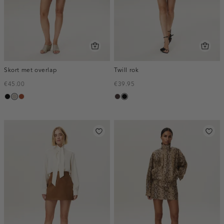
Skort met overlap
Twill rok
€45.00
€39.95
zwart
taupe,
bruin
choco,
zwart
middle
donker