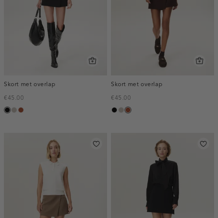
Skort met overlap
Skort met overlap
€45.00
€45.00
zwart
taupe,
bruin
zwart
taupe,
bruin
middle
middle