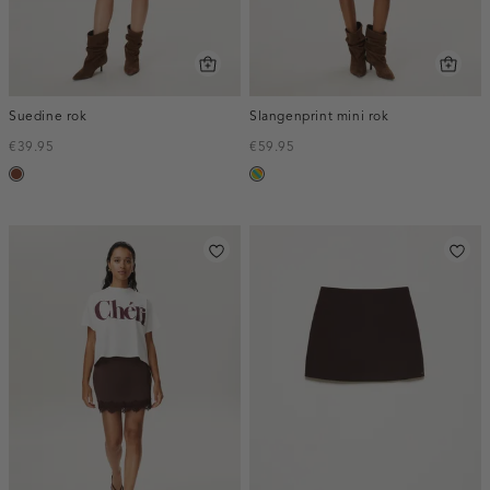
Suedine rok
Slangenprint mini rok
€39.95
€59.95
cognac
meerkleurig