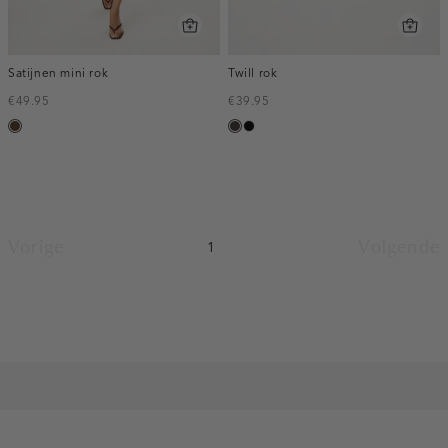
Satijnen mini rok
Twill rok
€49.95
€39.95
toffee
choco,
zwart
donker
Vorige
Volgende
1