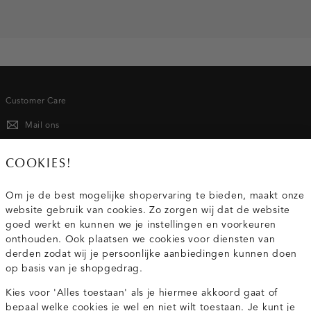
used
light
Customer Care
Mail ons
020 - 3412 667
COOKIES!
Van maandag t/m vrijdag van 8.30 uur tot 18.00 uur.
Om je de best mogelijke shopervaring te bieden, maakt onze
website gebruik van cookies. Zo zorgen wij dat de website
Service
goed werkt en kunnen we je instellingen en voorkeuren
onthouden. Ook plaatsen we cookies voor diensten van
derden zodat wij je persoonlijke aanbiedingen kunnen doen
Wij zijn Costes
op basis van je shopgedrag.
Kies voor 'Alles toestaan' als je hiermee akkoord gaat of
Topcategorieën voor jou
bepaal welke cookies je wel en niet wilt toestaan. Je kunt je