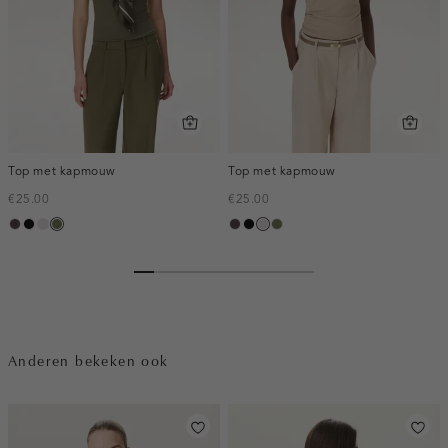
Top met kapmouw
Top met kapmouw
€25.00
€25.00
choco
zwart
taupe,
groen,
choco
zwart
taupe,
groen,
light
olijf
light
olijf
Anderen bekeken ook