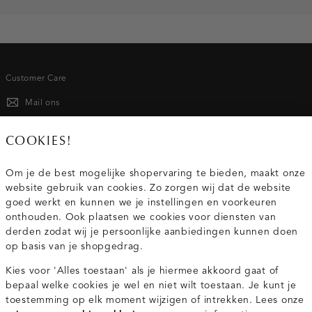
Customer Care
Mail ons
020 - 3412 667
COOKIES!
Van maandag t/m vrijdag van 8.30 uur tot 18.00 uur.
Om je de best mogelijke shopervaring te bieden, maakt onze
website gebruik van cookies. Zo zorgen wij dat de website
Service
goed werkt en kunnen we je instellingen en voorkeuren
onthouden. Ook plaatsen we cookies voor diensten van
derden zodat wij je persoonlijke aanbiedingen kunnen doen
Wij zijn Costes
op basis van je shopgedrag.
Kies voor 'Alles toestaan' als je hiermee akkoord gaat of
Topcategorieën voor jou
bepaal welke cookies je wel en niet wilt toestaan. Je kunt je
toestemming op elk moment wijzigen of intrekken. Lees onze