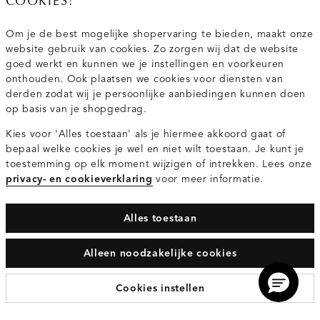
COOKIES!
Wij zijn Costes
Om je de best mogelijke shopervaring te bieden, maakt onze
website gebruik van cookies. Zo zorgen wij dat de website
Topcategorieën voor jou
goed werkt en kunnen we je instellingen en voorkeuren
onthouden. Ook plaatsen we cookies voor diensten van
derden zodat wij je persoonlijke aanbiedingen kunnen doen
op basis van je shopgedrag.
Kies voor 'Alles toestaan' als je hiermee akkoord gaat of
Privacy- en cookieverklaring
Algemene Voorwaarden
bepaal welke cookies je wel en niet wilt toestaan. Je kunt je
toestemming op elk moment wijzigen of intrekken. Lees onze
privacy- en cookieverklaring
voor meer informatie.
© 2026 Costes Fashion Alle Rechten Voorbehouden
Alles toestaan
Alleen noodzakelijke cookies
Cookies instellen