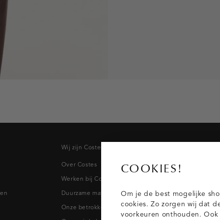
Wij zijn Costes
Topcateg
Over Costes
Jeans
COOKIES!
Werken bij Costes
Broeken
pen
Duurzame materialen
Blazers & 
Om je de best mogelijke sho
cookies. Zo zorgen wij dat d
Onze betrokkenheid
Blouses
voorkeuren onthouden. Ook p