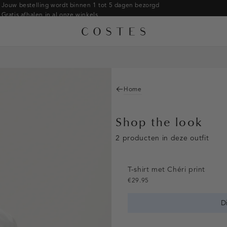
Jouw bestelling wordt binnen 1 tot 5 dagen bezorgd
Gratis afhalen in al onze winkels
Gratis retourneren binnen 14 dagen in de winkel
Betaal zoals jij wilt: o.a. iDEAL | Wero, Riverty, Apple pay & creditcard
Home
Shop the look
2 producten in deze outfit
T-shirt met Chéri print
€29.95
D