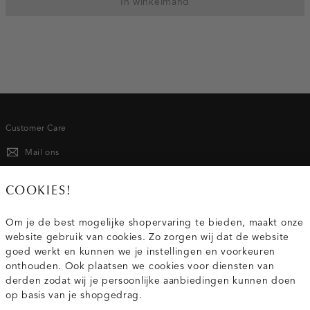
In winkelmand
Customer Care
Mail ons
020 - 3412 667
COOKIES!
Van maandag t/m vrijdag van 8.30 uur tot 18.00 uur.
Om je de best mogelijke shopervaring te bieden, maakt onze
website gebruik van cookies. Zo zorgen wij dat de website
Service
goed werkt en kunnen we je instellingen en voorkeuren
onthouden. Ook plaatsen we cookies voor diensten van
derden zodat wij je persoonlijke aanbiedingen kunnen doen
Wij zijn Costes
op basis van je shopgedrag.