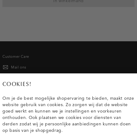
In winkelmand
Customer Care
Mail ons
020 - 3412 667
COOKIES!
Van maandag t/m vrijdag van 8.30 uur tot 18.00 uur.
Om je de best mogelijke shopervaring te bieden, maakt onze
website gebruik van cookies. Zo zorgen wij dat de website
Service
goed werkt en kunnen we je instellingen en voorkeuren
onthouden. Ook plaatsen we cookies voor diensten van
derden zodat wij je persoonlijke aanbiedingen kunnen doen
Wij zijn Costes
op basis van je shopgedrag.