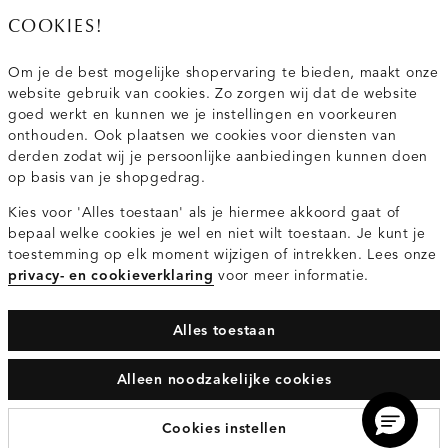
020 - 3412 667
COOKIES!
Van maandag t/m vrijdag van 8.30 uur tot 18.00 uur.
Om je de best mogelijke shopervaring te bieden, maakt onze
website gebruik van cookies. Zo zorgen wij dat de website
Service
goed werkt en kunnen we je instellingen en voorkeuren
onthouden. Ook plaatsen we cookies voor diensten van
derden zodat wij je persoonlijke aanbiedingen kunnen doen
Wij zijn Costes
op basis van je shopgedrag.
Kies voor 'Alles toestaan' als je hiermee akkoord gaat of
Topcategorieën voor jou
bepaal welke cookies je wel en niet wilt toestaan. Je kunt je
toestemming op elk moment wijzigen of intrekken. Lees onze
privacy- en cookieverklaring
voor meer informatie.
Alles toestaan
Privacy- en cookieverklaring
Algemene Voorwaarden
Alleen noodzakelijke cookies
© 2026 Costes Fashion Alle Rechten Voorbehouden
Cookies instellen