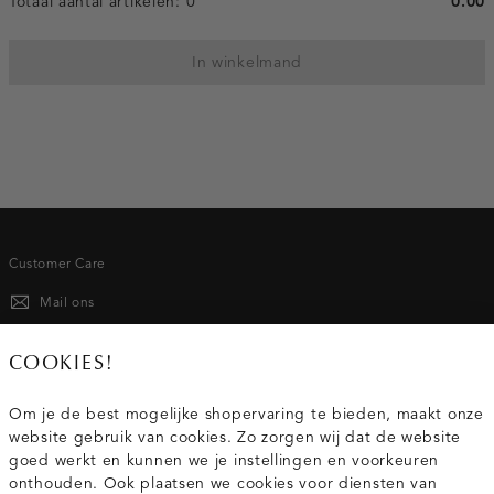
Totaal aantal artikelen:
0
0.00
In winkelmand
Customer Care
Mail ons
020 - 3412 667
COOKIES!
Van maandag t/m vrijdag van 8.30 uur tot 18.00 uur.
Om je de best mogelijke shopervaring te bieden, maakt onze
website gebruik van cookies. Zo zorgen wij dat de website
Service
goed werkt en kunnen we je instellingen en voorkeuren
onthouden. Ook plaatsen we cookies voor diensten van