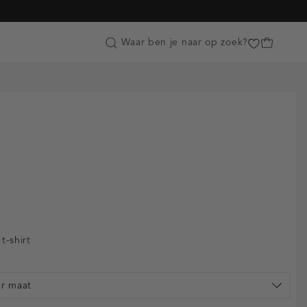
Customer Care
Waar ben je naar op zoek?
t-shirt
er maat