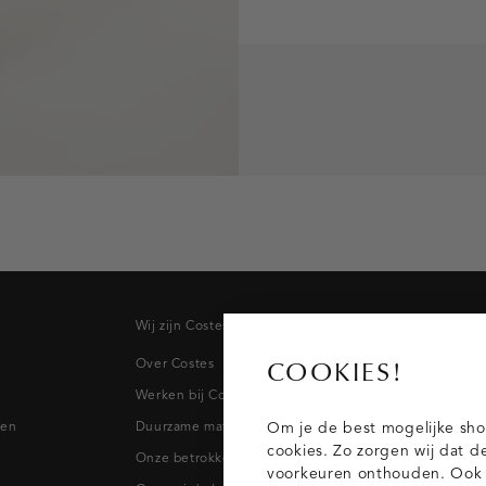
Wij zijn Costes
Topcateg
Over Costes
Jeans
COOKIES!
Werken bij Costes
Broeken
pen
Duurzame materialen
Blazers & 
Om je de best mogelijke sho
cookies. Zo zorgen wij dat d
Onze betrokkenheid
Blouses
voorkeuren onthouden. Ook p