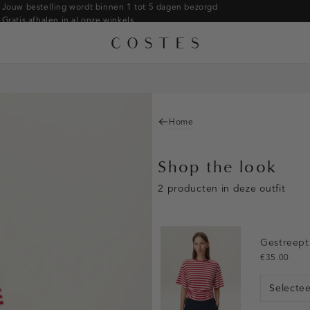
Jouw bestelling wordt binnen 1 tot 5 dagen bezorgd
Gratis afhalen in al onze winkels
Gratis retourneren binnen 14 dagen in de winkel
Betaal zoals jij wilt: o.a. iDEAL | Wero, Riverty, Apple pay & creditcard
Home
Shop the look
2 producten in deze outfit
Gestreept 
€35.00
Selecte