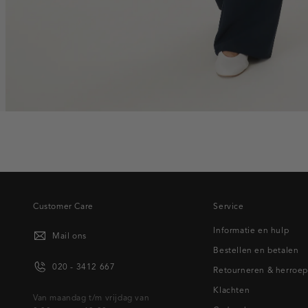
Customer Care
Service
Informatie en hulp
Mail ons
Bestellen en betalen
020 - 3412 667
Retourneren & herroe
Klachten
Van maandag t/m vrijdag van