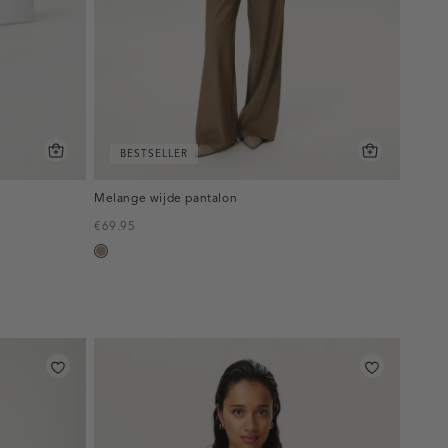
BESTSELLER
Melange wijde pantalon
€69.95
taupe,
melee