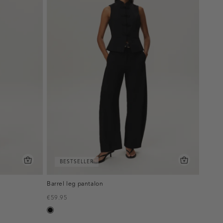
BESTSELLER
Barrel leg pantalon
€59.95
zwart