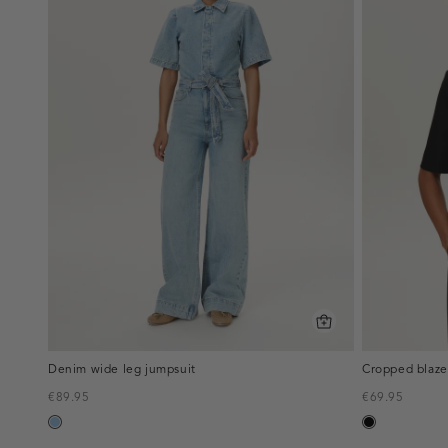
Denim wide leg jumpsuit
Cropped blaze
€89.95
€69.95
blauw,
zwart
used