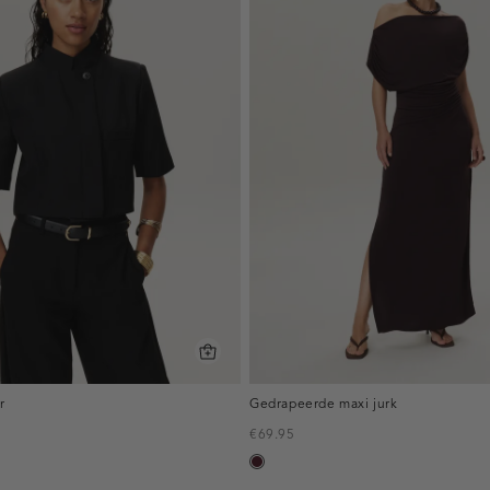
r
Gedrapeerde maxi jurk
€69.95
pruim,
donker