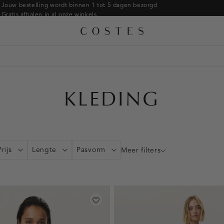
Armbanden
Jouw bestelling wordt binnen 1 tot 5 dagen bezorgd
Gratis afhalen in al onze winkels
Ringen
Alle accessoires
Gratis retourneren binnen 14 dagen in de winkel
Broches
Betaal zoals jij wilt: o.a. iDEAL | Wero, Riverty, Apple pay & creditcard
KLEDING
Prijs
Lengte
Pasvorm
Meer filters