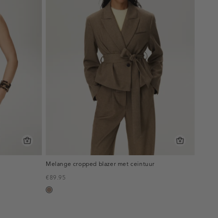
Melange cropped blazer met ceintuur
€89.95
taupe,
melee