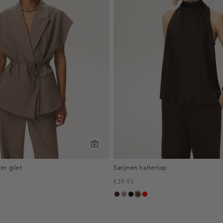
er gilet
Satijnen haltertop
€39.95
pruim,
taupe,
zwart
toffee
rood
donker
dark