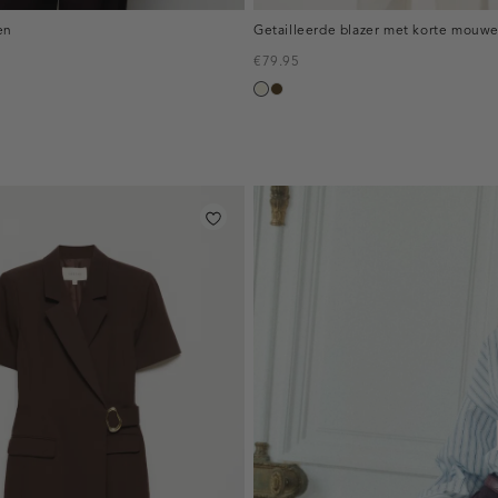
en
Getailleerde blazer met korte mouw
€79.95
ecru
toffee
inline-
banner:top