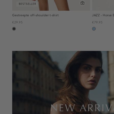
BESTSELLER
Gestreepte off-shoulder t-shirt
JAZZ - Horse B
€29.95
€79.95
choco
blauw,
used
light
inline-
banner:new-
arrivals
NEW ARRIV