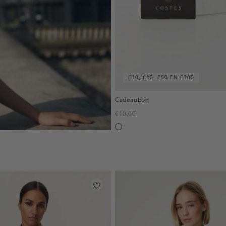
€10, €20, €50 EN €100
Cadeaubon
€10.00
Silver