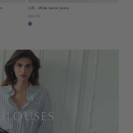
en
LUX - Wide barrel jeans
€69.95
blauw,
used
middle
BLOUSES