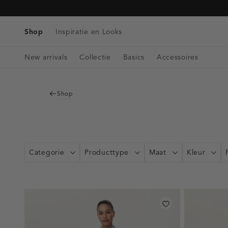
Tassen
Navigeer
Blazers & Gilets
Telefoonkoorden
Denim
direct naar
Riemen
Winkels & Openingstijden
Tops
de
Shop
Inspiratie en Looks
Bag charms
Singlets
hoofdinhoud
Open
Blouses
New arrivals
Collectie
Basics
Accessoires
de
zoekbalk
Navigeer
direct
Shop
naar de
footer
Categorie
Producttype
Maat
Kleur