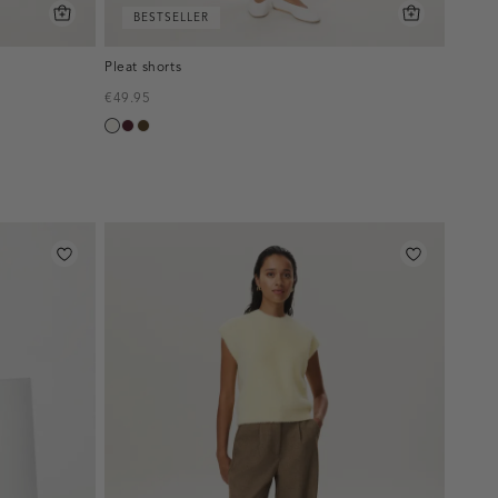
BESTSELLER
Pleat shorts
€49.95
creme,
pruim,
toffee
licht
donker