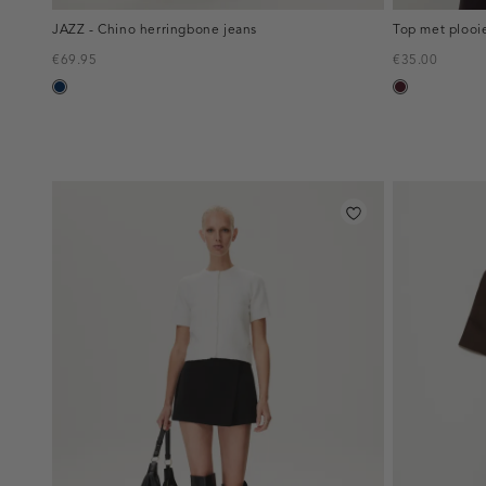
JAZZ - Chino herringbone jeans
Top met plooi
€69.95
€35.00
blauw,
pruim,
used
donker
dark