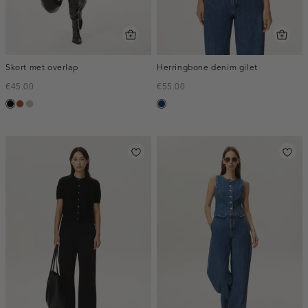
Skort met overlap
Herringbone denim gilet
€45.00
€55.00
zwart
bruin
taupe,
blauw,
middle
used
dark