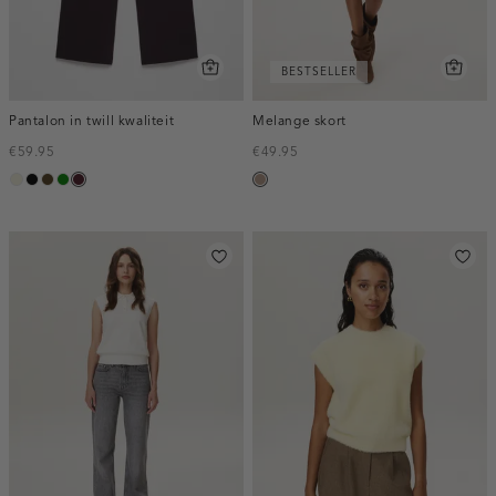
BESTSELLER
Pantalon in twill kwaliteit
Melange skort
€59.95
€49.95
ecru
zwart
toffee
groen
pruim,
taupe,
donker
melee