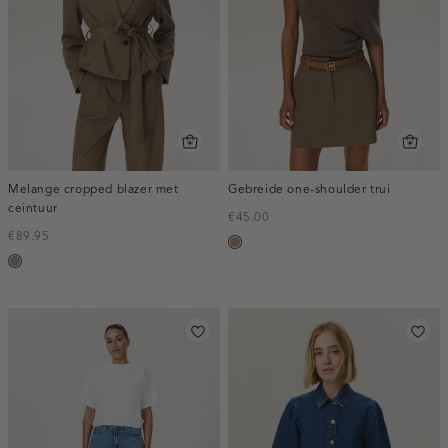
Melange cropped blazer met
Gebreide one-shoulder trui
ceintuur
€45.00
€89.95
taupe,
taupe,
melee
melee