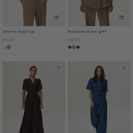
Satijnen drape top
Mouwloze blazer gilet
€45.00
€59.95
ecru
taupe,
bordeaux,
taupe,
choco,
dark
melee
dark
donker