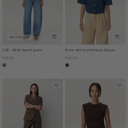
BESTSELLER
LUX - Wide barrel jeans
Korte denim pofmouw blouse
€69.95
€69.95
blauw,
blauw,
used
used
middle
dark