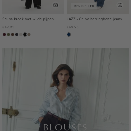
BESTSELLER
Scuba broek met wijde pijpen
JAZZ - Chino herringbone jeans
€49.95
€69.95
pruim,
groen,
donkerbruin
blauw,
kit
zwart
taupe,
blauw,
donker
olijf
nacht
dark
used
dark
inline-
banner:top
BLOUSES