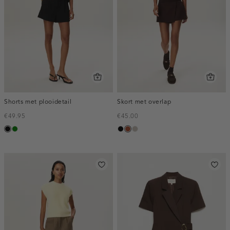
Shorts met plooidetail
Skort met overlap
€49.95
€45.00
zwart
groen
zwart
bruin
taupe,
middle