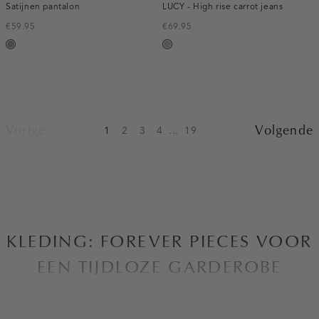
Satijnen pantalon
LUCY - High rise carrot jeans
€59.95
€69.95
taupe,
grijs,
dark
used
middle
Vorige
Volgende
1
2
3
4
...
19
KLEDING: FOREVER PIECES VOOR
EEN TIJDLOZE GARDEROBE
Bij Costes zijn we altijd op zoek naar manieren om de