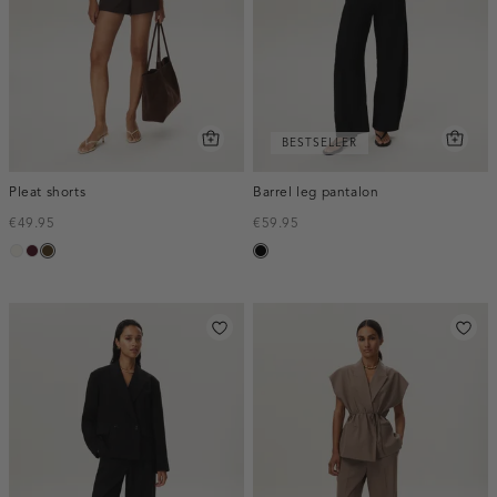
BESTSELLER
Pleat shorts
Barrel leg pantalon
€49.95
€59.95
creme,
pruim,
toffee
zwart
licht
donker