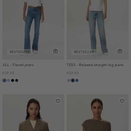
BESTSELLER
BESTSELLER
JILL - Flared jeans
TESS - Relaxed straight leg jeans
€59.95
€59.95
blauw,
blauw,
zwart,
blauw,
grijs,
blauw,
blauw,
used
used
used
used
used
used
used
middle
light
dark
dark
middle
dark
middle