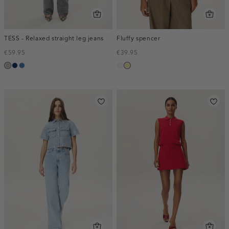
TESS - Relaxed straight leg jeans
Fluffy spencer
€59.95
€39.95
grijs,
blauw,
blauw,
creme,
lichtgeel
used
used
used
licht
middle
dark
middle