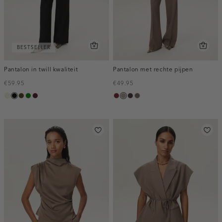
BESTSELLER
Pantalon in twill kwaliteit
Pantalon met rechte pijpen
€59.95
€49.95
ecru
zwart
toffee
groen
pruim,
bordeaux,
taupe,
choco,
bruin
donker
melee
dark
donker
gemêleerd