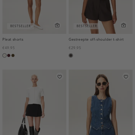
BESTSELLER
BESTSELLER
Pleat shorts
Gestreepte off-shoulder t-shirt
€49.95
€29.95
creme,
pruim,
toffee
choco
licht
donker