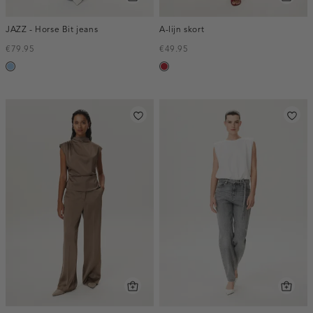
JAZZ - Horse Bit jeans
A-lijn skort
€79.95
€49.95
blauw,
donkerrood
used
light