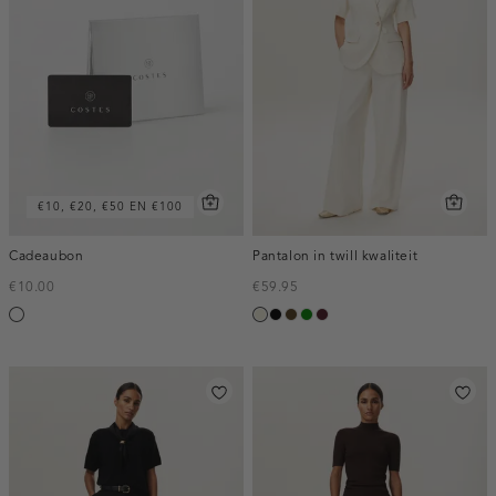
€10, €20, €50 EN €100
Cadeaubon
Pantalon in twill kwaliteit
€10.00
€59.95
Silver
ecru
zwart
toffee
groen
pruim,
donker