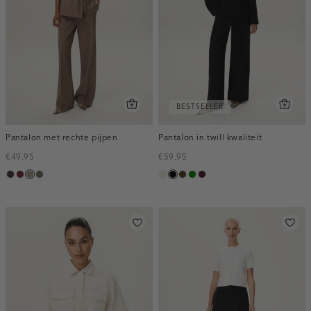
BESTSELLER
Pantalon met rechte pijpen
Pantalon in twill kwaliteit
€49.95
€59.95
choco,
bordeaux,
taupe,
bruin
ecru
zwart
toffee
groen
pruim,
donker
melee
dark
gemêleerd
donker