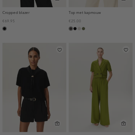
Cropped blazer
Top met kapmouw
€69.95
€25.00
zwart
choco
zwart
taupe,
groen,
light
olijf