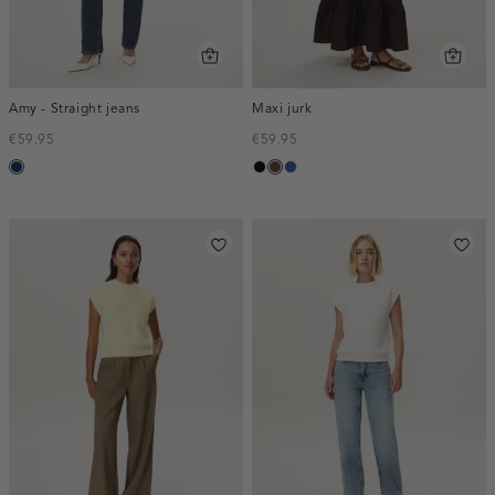
Amy - Straight jeans
Maxi jurk
€59.95
€59.95
blauw,
zwart
donkerbruin
kobaltblauw
used
dark