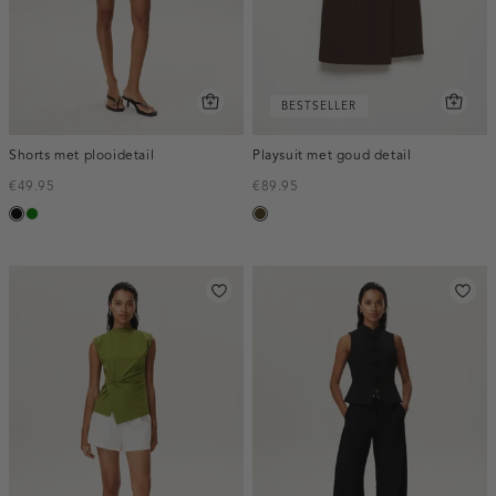
BESTSELLER
Shorts met plooidetail
Playsuit met goud detail
€49.95
€89.95
zwart
groen
toffee