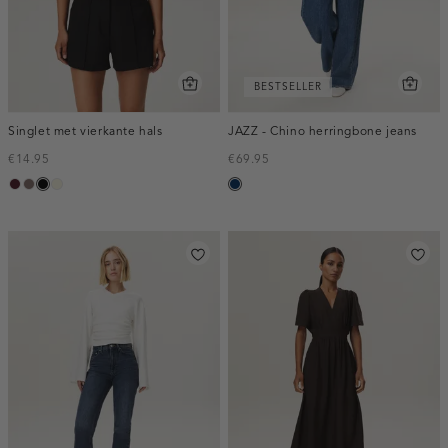
BESTSELLER
Singlet met vierkante hals
JAZZ - Chino herringbone jeans
€14.95
€69.95
pruim,
taupe
zwart
wit,
blauw,
donker
off-
used
white
dark