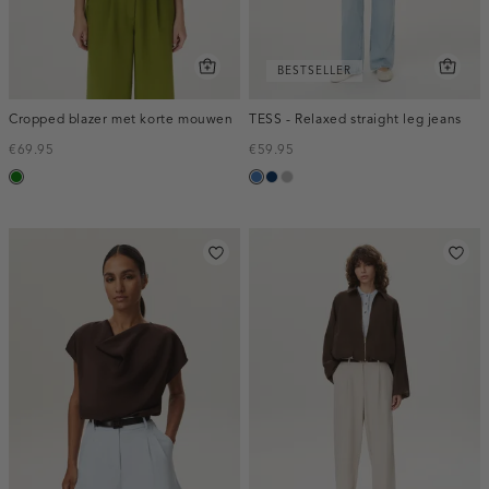
BESTSELLER
Cropped blazer met korte mouwen
TESS - Relaxed straight leg jeans
€69.95
€59.95
groen
blauw,
blauw,
grijs,
used
used
used
middle
dark
middle