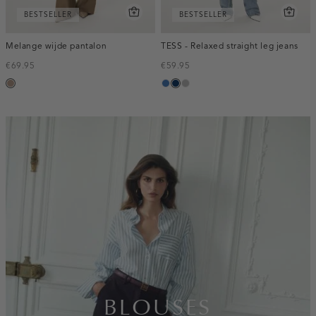
BESTSELLER
BESTSELLER
Melange wijde pantalon
TESS - Relaxed straight leg jeans
€69.95
€59.95
taupe,
blauw,
blauw,
grijs,
melee
used
used
used
middle
dark
middle
inline-
banner:top
BLOUSES