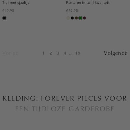
Trui met sjaaltje
Pantalon in twill kwaliteit
€49.95
€59.95
zwart
ecru
zwart
toffee
groen
pruim,
donker
Vorige
Volgende
1
2
3
4
...
18
KLEDING: FOREVER PIECES VOOR
EEN TIJDLOZE GARDEROBE
Bij Costes zijn we altijd op zoek naar manieren om de