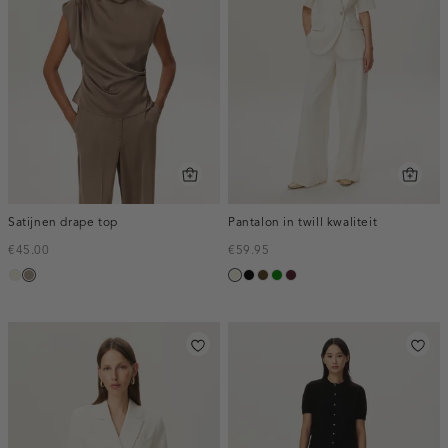
Satijnen drape top
Pantalon in twill kwaliteit
€45.00
€59.95
ecru
taupe,
ecru
zwart
toffee
groen
pruim,
dark
donker