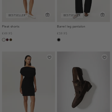
BESTSELLER
BESTSELLER
Pleat shorts
Barrel leg pantalon
€49.95
€59.95
creme,
pruim,
toffee
zwart
licht
donker