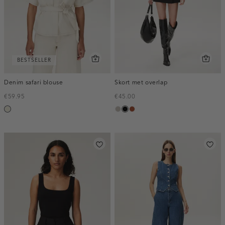
BESTSELLER
Denim safari blouse
Skort met overlap
€59.95
€45.00
ecru
taupe,
zwart
bruin
middle