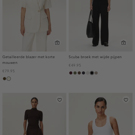
Getailleerde blazer met korte
Scuba broek met wijde pijpen
mouwen
€49.95
€79.95
pruim,
groen,
donkerbruin
blauw,
kit
zwart
taupe,
toffee
ecru
donker
olijf
nacht
dark