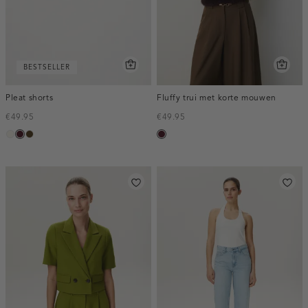
BESTSELLER
Pleat shorts
Fluffy trui met korte mouwen
€49.95
€49.95
creme,
pruim,
toffee
pruim,
licht
donker
donker