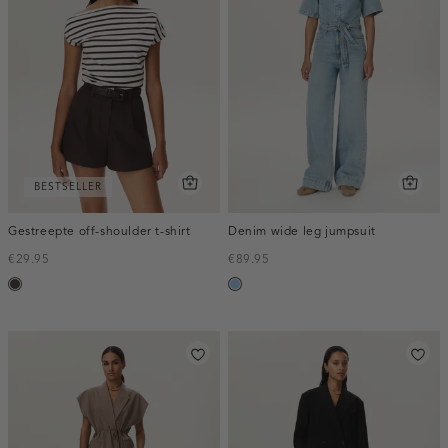
BESTSELLER
Gestreepte off-shoulder t-shirt
Denim wide leg jumpsuit
€29.95
€89.95
choco
blauw,
used
light