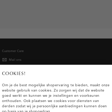
Customer Care
Mail ons
020 - 3412 667
COOKIES!
Van maandag t/m vrijdag van 8.30 uur tot 18.00 uur.
Om je de best mogelijke shopervaring te bieden, maakt onze
website gebruik van cookies. Zo zorgen wij dat de website
Service
goed werkt en kunnen we je instellingen en voorkeuren
onthouden. Ook plaatsen we cookies voor diensten van
derden zodat wij je persoonlijke aanbiedingen kunnen doen
Wij zijn Costes
op basis van je shopgedrag.