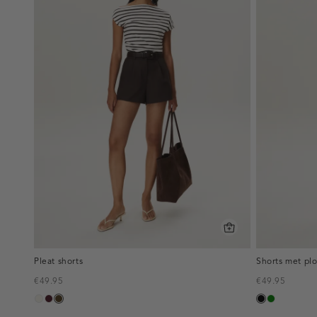
Pleat shorts
Shorts met plo
€49.95
€49.95
creme,
pruim,
toffee
zwart
groen
licht
donker