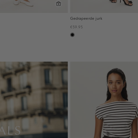
Gedrapeerde jurk
€59.95
zwart
ALS