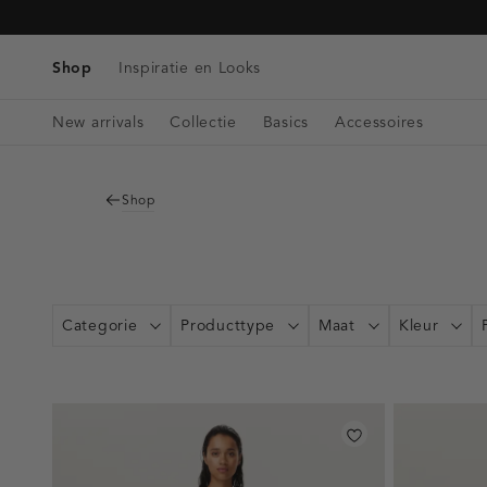
Tassen
Navigeer
Blazers & Gilets
Telefoonkoorden
Denim
direct naar
Riemen
Winkels & Openingstijden
Tops
de
Shop
Inspiratie en Looks
Bag charms
Singlets
hoofdinhoud
Open
Blouses
New arrivals
Collectie
Basics
Accessoires
de
zoekbalk
Navigeer
direct
Shop
naar de
footer
Categorie
Producttype
Maat
Kleur