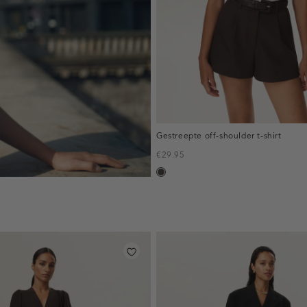
Gestreepte off-shoulder t-shirt
€29.95
choco