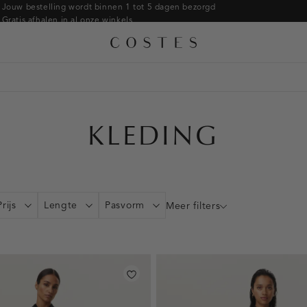
Armbanden
Jouw bestelling wordt binnen 1 tot 5 dagen bezorgd
Gratis afhalen in al onze winkels
Ringen
Alle accessoires
Gratis retourneren binnen 14 dagen in de winkel
Broches
Betaal zoals jij wilt: o.a. iDEAL | Wero, Riverty, Apple pay & creditcard
KLEDING
Prijs
Lengte
Pasvorm
Meer filters