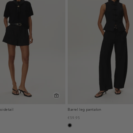
oidetail
Barrel leg pantalon
€59.95
zwart