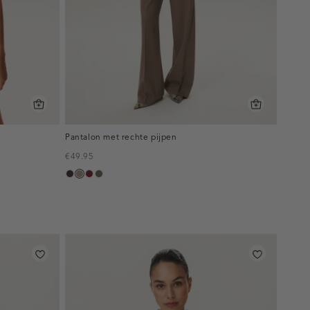
Pantalon met rechte pijpen
€49.95
choco,
taupe,
bordeaux,
bruin
donker
dark
melee
gemêleerd