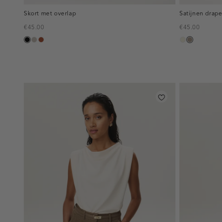
Skort met overlap
Satijnen drape
€45.00
€45.00
zwart
taupe,
bruin
ecru
taupe,
middle
dark