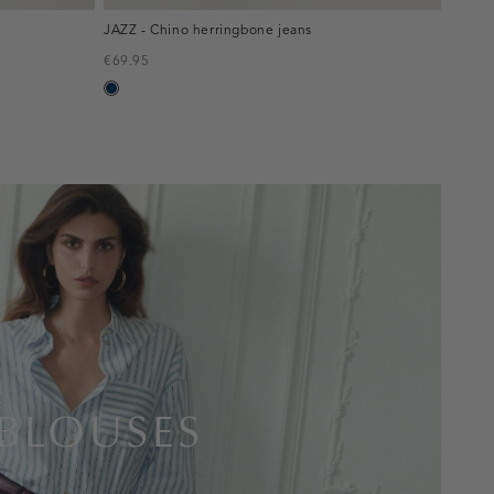
JAZZ - Chino herringbone jeans
€69.95
blauw,
used
dark
BLOUSES