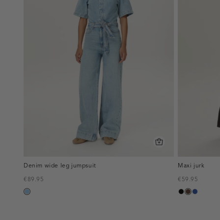
Denim wide leg jumpsuit
Maxi jurk
€89.95
€59.95
blauw,
zwart
donkerbru
kobaltb
used
light