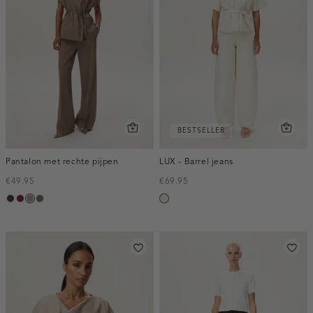
BESTSELLER
Pantalon met rechte pijpen
LUX - Barrel jeans
€49.95
€69.95
choco,
bordeaux,
taupe,
bruin
ecru
donker
melee
dark
gemêleerd