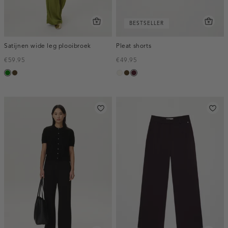
BESTSELLER
Satijnen wide leg plooibroek
Pleat shorts
€59.95
€49.95
groen
toffee
creme,
toffee
pruim,
licht
donker