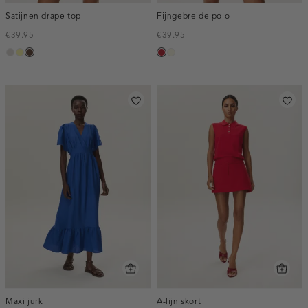
Satijnen drape top
Fijngebreide polo
€39.95
€39.95
taupe,
lichtgeel
donkerbruin
donkerrood
wit,
light
off-
white
Maxi jurk
A-lijn skort