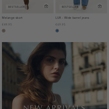
BESTSELLER
BESTSELLER
Melange skort
LUX - Wide barrel jeans
€49.95
€69.95
taupe,
blauw,
melee
used
middle
inline-
banner:new-
arrivals
NEW ARRIVALS