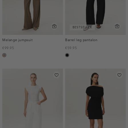
BESTSELLER
Melange jumpsuit
Barrel leg pantalon
€99.95
€59.95
taupe,
zwart
melee