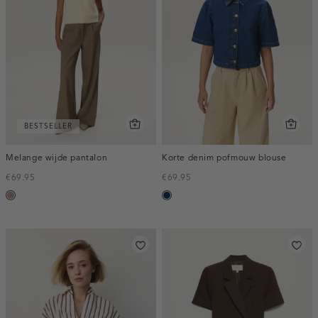
BESTSELLER
Melange wijde pantalon
Korte denim pofmouw blouse
€69.95
€69.95
taupe,
blauw,
melee
used
dark