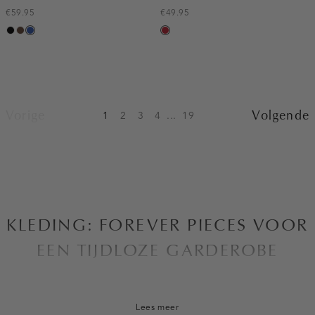
€59.95
€49.95
zwart
donkerbruin
kobaltblauw
donkerrood
Vorige
Volgende
1
2
3
4
...
19
KLEDING: FOREVER PIECES VOOR
EEN TIJDLOZE GARDEROBE
Bij Costes zijn we altijd op zoek naar manieren om de
eigentijdse vrouw in alle aspecten van haar leven te laten
Lees meer