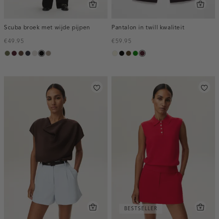
Scuba broek met wijde pijpen
Pantalon in twill kwaliteit
€49.95
€59.95
groen,
pruim,
donkerbruin
blauw,
kit
zwart
taupe,
ecru
zwart
toffee
groen
pruim,
olijf
donker
nacht
dark
donker
BESTSELLER