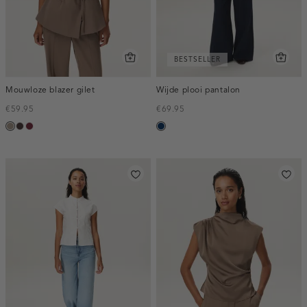
BESTSELLER
Mouwloze blazer gilet
Wijde plooi pantalon
€59.95
€69.95
taupe,
choco,
bordeaux,
donkerblauw
dark
donker
melee