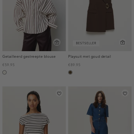
BESTSELLER
Getailleerd gestreepte blouse
Playsuit met goud detail
€59.95
€89.95
creme,
toffee
licht