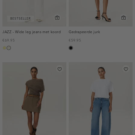
BESTSELLER
JAZZ - Wide leg jeans met koord
Gedrapeerde jurk
€69.95
€59.95
lichtgeel
wit,
zwart
off-
white