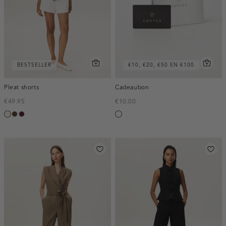
BESTSELLER
€10, €20, €50 EN €100
Pleat shorts
Cadeaubon
€49.95
€10.00
creme,
toffee
pruim,
Silver
licht
donker