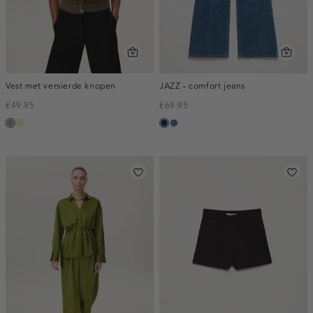
Vest met versierde knopen
JAZZ - comfort jeans
€49.95
€69.95
taupe,
lichtgeel
blauw,
blauw,
dark
used
used
dark
middle