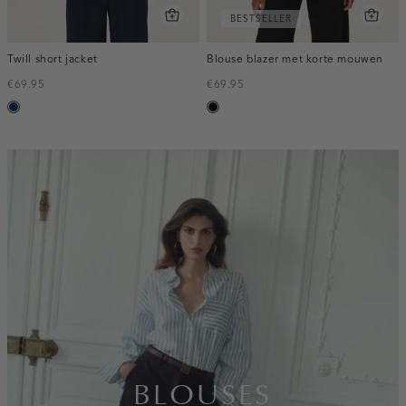
BESTSELLER
Twill short jacket
Blouse blazer met korte mouwen
€69.95
€69.95
donkerblauw
zwart
inline-
banner:top
BLOUSES