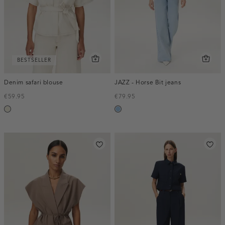
BESTSELLER
Denim safari blouse
JAZZ - Horse Bit jeans
€59.95
€79.95
ecru
blauw,
used
light