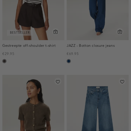
BESTSELLER
Gestreepte off-shoulder t-shirt
JAZZ - Botton closure jeans
€29.95
€69.95
choco
blauw,
used
dark