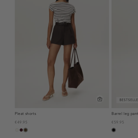
BESTSELL
Pleat shorts
Barrel leg pan
€49.95
€59.95
creme,
pruim,
toffee
zwart
licht
donker