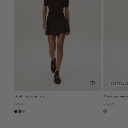
BESTSELL
Skort met overlap
Melange wijde
€45.00
€69.95
zwart
bruin
taupe,
taupe,
middle
melee