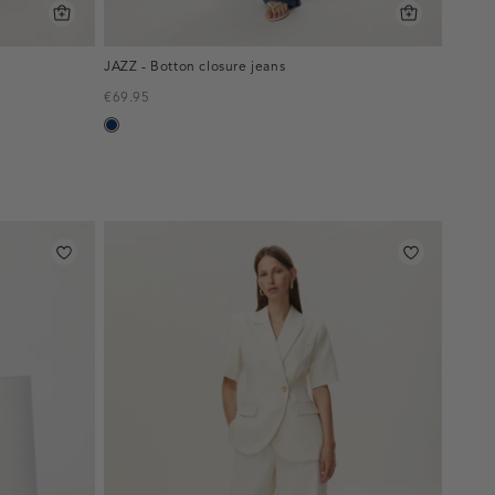
JAZZ - Botton closure jeans
€69.95
blauw,
used
dark