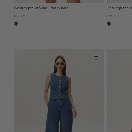
Gestreepte off-shoulder t-shirt
Herringbone d
€29.95
€55.00
choco
blauw,
used
dark