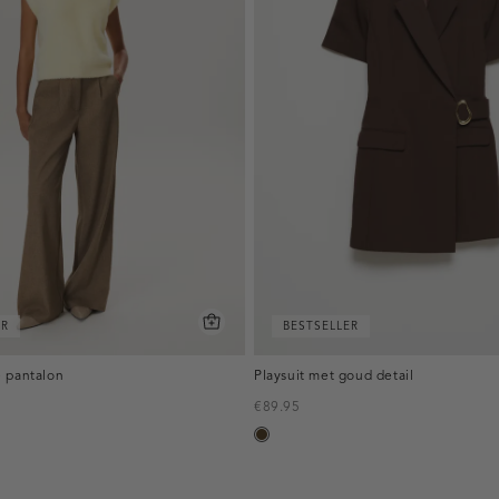
ER
BESTSELLER
 pantalon
Playsuit met goud detail
€89.95
toffee