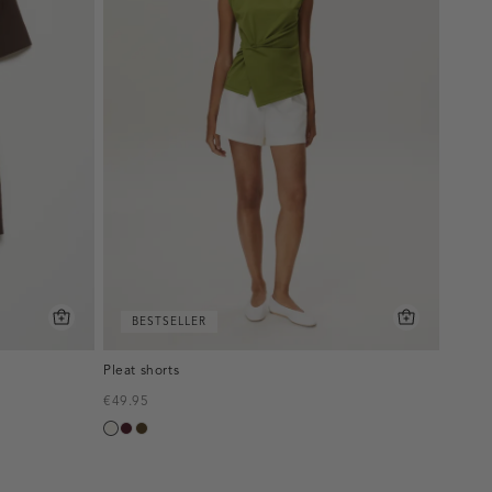
BESTSELLER
Pleat shorts
€49.95
creme,
pruim,
toffee
licht
donker