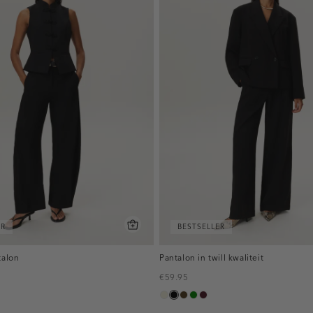
ER
BESTSELLER
talon
Pantalon in twill kwaliteit
€59.95
ecru
zwart
toffee
groen
pruim,
donker