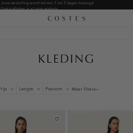
Armbanden
Jouw bestelling wordt binnen 1 tot 5 dagen bezorgd
Gratis afhalen in al onze winkels
Ringen
Alle accessoires
Gratis retourneren binnen 14 dagen in de winkel
Broches
Betaal zoals jij wilt: o.a. iDEAL | Wero, Riverty, Apple pay & creditcard
KLEDING
Prijs
Lengte
Pasvorm
Meer filters