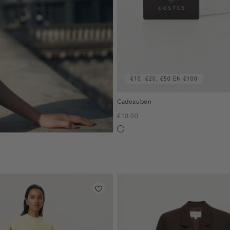
€10, €20, €50 EN €100
Cadeaubon
€10.00
Silver