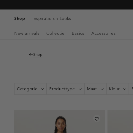
Tassen
Navigeer
Blazers & Gilets
Telefoonkoorden
Denim
direct naar
Riemen
Winkels & Openingstijden
Tops
de
Shop
Inspiratie en Looks
Bag charms
Singlets
hoofdinhoud
Open
Blouses
New arrivals
Collectie
Basics
Accessoires
de
zoekbalk
Navigeer
direct
Shop
naar de
footer
Categorie
Producttype
Maat
Kleur