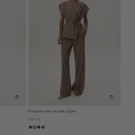
Pantalon met rechte pijpen
€49.95
bordeaux,
taupe,
choco,
bruin
melee
dark
donker
gemêleerd