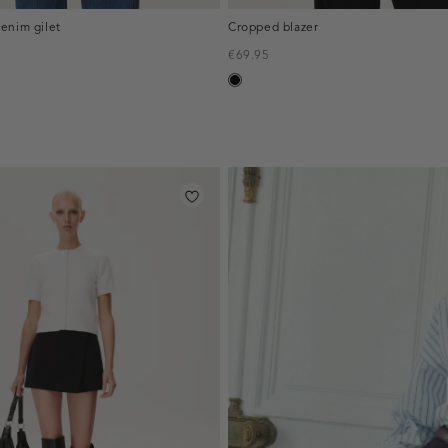
enim gilet
Cropped blazer
€69.95
zwart
inline-
banner:top