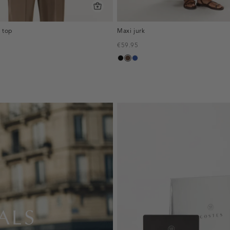
 top
Maxi jurk
€59.95
zwart
donkerbruin
kobaltblauw
ALS