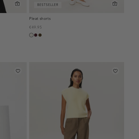
BESTSELLER
Pleat shorts
€49.95
creme,
pruim,
toffee
licht
donker