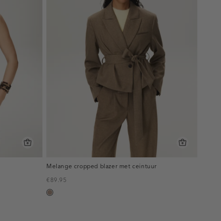
Melange cropped blazer met ceintuur
€89.95
taupe,
melee