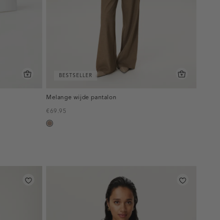
BESTSELLER
Melange wijde pantalon
€69.95
taupe,
melee