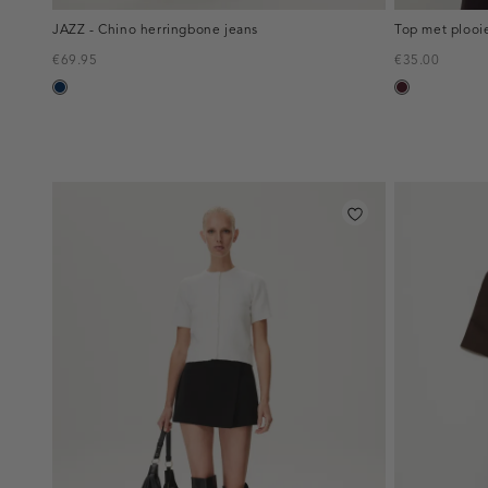
JAZZ - Chino herringbone jeans
Top met plooi
€69.95
€35.00
blauw,
pruim,
used
donker
dark