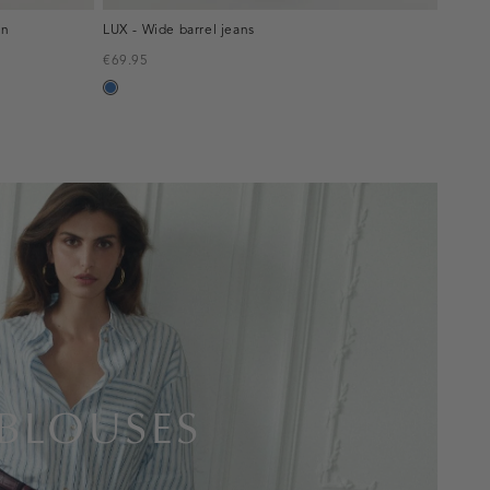
en
LUX - Wide barrel jeans
€69.95
blauw,
used
middle
BLOUSES