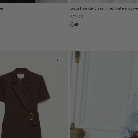
en
Getailleerde blazer met korte mouw
€79.95
ecru
toffee
inline-
banner:top