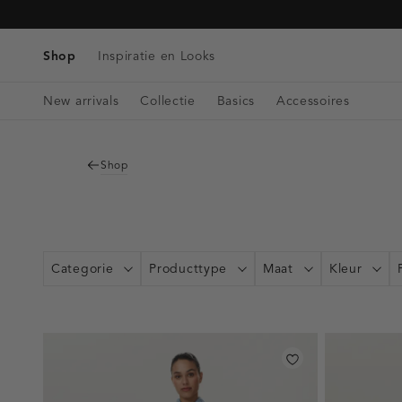
Tassen
Navigeer
Blazers & Gilets
Telefoonkoorden
Denim
direct naar
Riemen
Winkels & Openingstijden
Tops
de
Shop
Inspiratie en Looks
Bag charms
Singlets
hoofdinhoud
Open
Blouses
New arrivals
Collectie
Basics
Accessoires
de
zoekbalk
Navigeer
direct
Shop
naar de
footer
Categorie
Producttype
Maat
Kleur