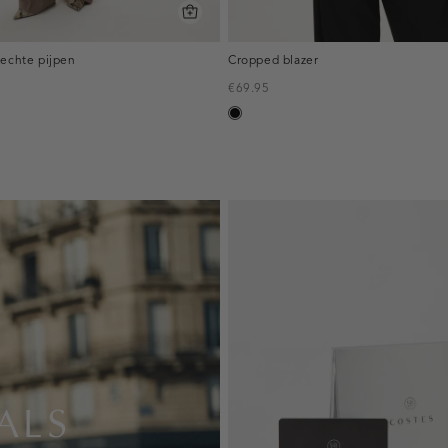
rechte pijpen
Cropped blazer
€69.95
zwart
eerd
ALS