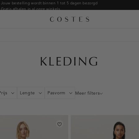
Armbanden
Jouw bestelling wordt binnen 1 tot 5 dagen bezorgd
Gratis afhalen in al onze winkels
Ringen
Alle accessoires
Gratis retourneren binnen 14 dagen in de winkel
Broches
Betaal zoals jij wilt: o.a. iDEAL | Wero, Riverty, Apple pay & creditcard
KLEDING
Prijs
Lengte
Pasvorm
Meer filters