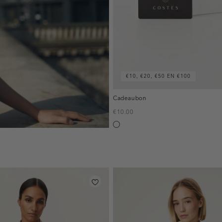
€10, €20, €50 EN €100
Cadeaubon
€10.00
Silver