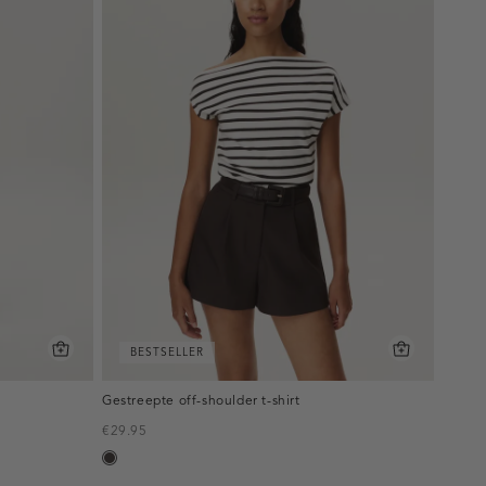
BESTSELLER
Gestreepte off-shoulder t-shirt
€29.95
choco