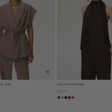
er gilet
Satijnen haltertop
€39.95
,
pruim,
taupe,
zwart
toffee
rood
lichtgeel
donker
dark