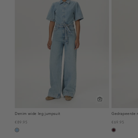
Denim wide leg jumpsuit
Gedrapeerde m
€89.95
€69.95
blauw,
pruim,
used
donker