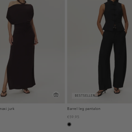
BESTSELLER
axi jurk
Barrel leg pantalon
€59.95
zwart