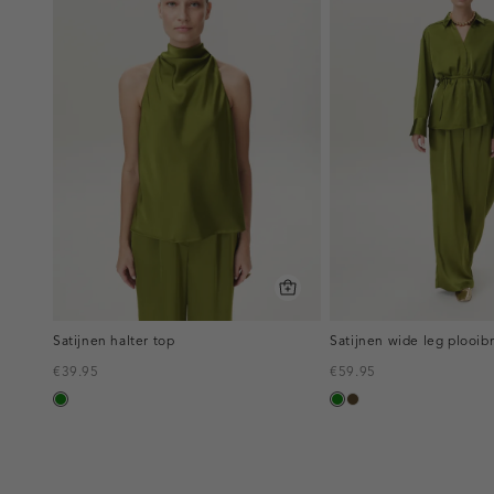
Satijnen halter top
Satijnen wide leg plooib
€39.95
€59.95
groen
groen
toffee