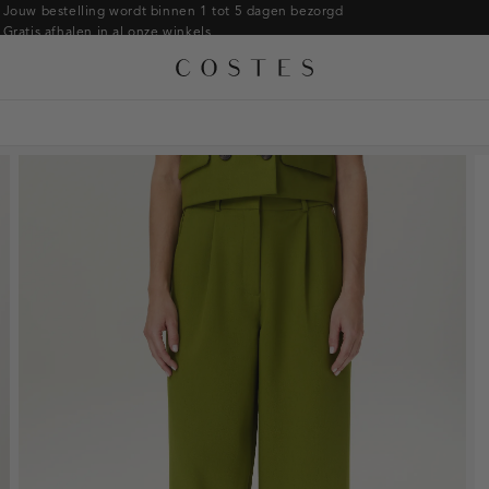
Armbanden
Jouw bestelling wordt binnen 1 tot 5 dagen bezorgd
Gratis afhalen in al onze winkels
Ringen
Alle accessoires
Gratis retourneren binnen 14 dagen in de winkel
Broches
Betaal zoals jij wilt: o.a. iDEAL | Wero, Riverty, Apple pay & creditcard