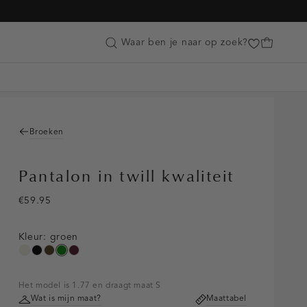
Customer Care
Waar ben je naar op zoek?
Broeken
Pantalon in twill kwaliteit
€59.95
Kleur:
groen
ecru
zwart
toffee
groen
pruim,
donker
Het model is 1.77 en draagt maat S
Wat is mijn maat?
Maattabel