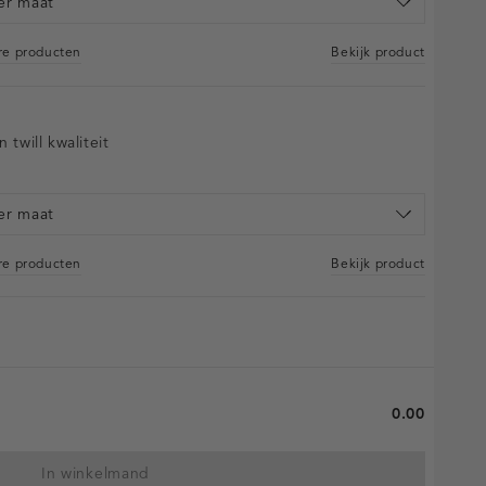
er maat
are producten
Bekijk product
n twill kwaliteit
er maat
are producten
Bekijk product
0.00
In winkelmand